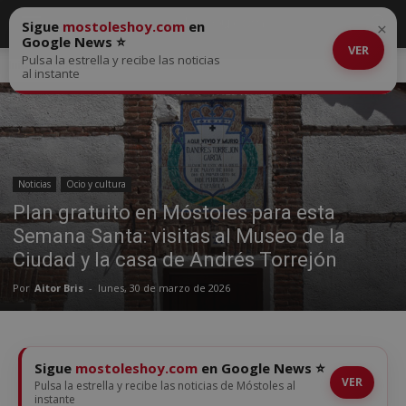
Sigue
mostoleshoy.com
en
×
Google News ⭐
VER
Pulsa la estrella y recibe las noticias
Inicio
Noticias
al instante
Noticias
Ocio y cultura
Plan gratuito en Móstoles para esta
Semana Santa: visitas al Museo de la
Ciudad y la casa de Andrés Torrejón
Por
Aitor Bris
-
lunes, 30 de marzo de 2026
Sigue
mostoleshoy.com
en Google News ⭐
VER
Pulsa la estrella y recibe las noticias de Móstoles al
instante