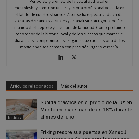
Periodista y cronista de la actualidad local en
basa
mostoleshoy.com. Con una trayectoria profesional volcada en
leng
Este
el latido de nuestros barrios, Aitor se ha especializado en dar
iden
voz a las demandas vecinales y en analizar con rigor la política
prop
gene
municipal, el deporte y la cultura de la ciudad. Como profundo
utili
conocedor de la historia local y de los sucesos que marcan el
mant
vari
día a día, su compromiso es asegurar que cada historia de los
sesi
mostoleños sea contada con precisión, rigor y cercanía.
usua
Nor
es u
gene
azar
en q
pued
espe
sitio
buen
Artículos relacionados
Más del autor
es m
un e
inic
Subida drástica en el precio de la luz en
para
entr
Móstoles: sube más de un 18% durante
el mes de julio
_GRECAPTCHA
6 meses
Goo
Google LLC
Noticias
reC
www.google.com
esta
cook
Friking reabre sus puertas en Xanadú:
nece
(_GR