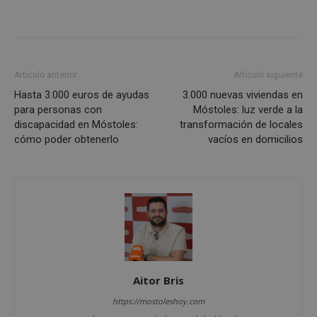
Artículo anterior
Artículo siguiente
Cookies estrictamente necesarias
Hasta 3.000 euros de ayudas
3.000 nuevas viviendas en
para personas con
Móstoles: luz verde a la
Cookies de rendimiento
discapacidad en Móstoles:
transformación de locales
Cookies de preferencias
cómo poder obtenerlo
vacíos en domicilios
Cookies de funcionalidad
Cookies no clasificadas
Las cookies estrictamente necesarias permiten la
funcionalidad principal del sitio web, como el
inicio de sesión de usuario y la gestión de cuentas.
El sitio web no se puede utilizar correctamente sin
las cookies estrictamente necesarias.
Proveedor
/
Nombre
Vencimiento
Desc
Dominio
Aitor Bris
PHPSESSID
Sesión
Cook
PHP.net
https://mostoleshoy.com
gene
mostoleshoy.com
apli