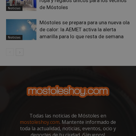
ropa y regalos únicos para los vecinos
cuan
de Móstoles
ejec
Noticias
fin d
prop
su an
Móstoles se prepara para una nueva ola
ries
de calor: la AEMET activa la alerta
CookieScriptConsent
1 mes
El se
CookieScript
amarilla para lo que resta de semana
Noticias
Cook
mostoleshoy.com
Scri
utili
cook
reco
pref
de
cons
de c
los v
nece
el b
cook
Cook
Scri
func
corr
Todas las noticias de Móstoles en
__cf_bm
30 minutos
Esta
Cloudflare Inc.
utili
.vimeo.com
mostoleshoy.com
. Mantente informado de
dist
toda la actualidad, noticias, eventos, ocio y
hum
bots.
deportes de tu ciudad. ¡Síguenos!