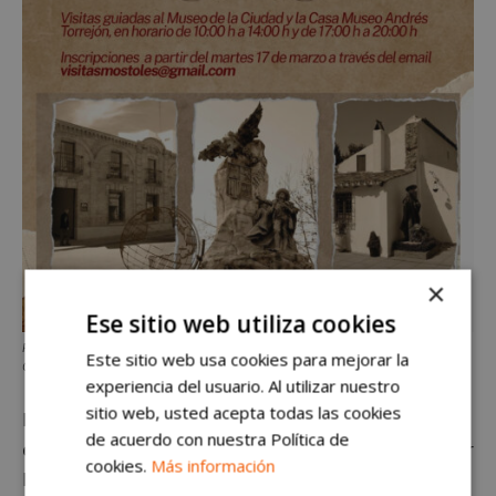
×
Ese sitio web utiliza cookies
Plan gratuito en Móstoles para esta Semana Santa: visitas al Museo de la
Este sitio web usa cookies para mejorar la
Ciudad y la casa de Andrés Torrejón
experiencia del usuario. Al utilizar nuestro
sitio web, usted acepta todas las cookies
Hablando en concreto de los lugares a conocer, la
de acuerdo con nuestra Política de
casa-museo Andrés Torrejón
se encarga de recordar
cookies.
Más información
la figura del alcalde de la Villa, además de rendir un