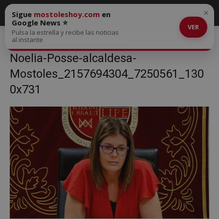
×
Sigue
mostoleshoy.com
en
Google News ⭐
VER
Pulsa la estrella y recibe las noticias
Inicio
Posse se indigna con Díaz Ayuso
Noelia-Posse-alcaldesa-
al instante
Mostoles_2157694304_7250561_1300x731
Noelia-Posse-alcaldesa-
Mostoles_2157694304_7250561_130
0x731