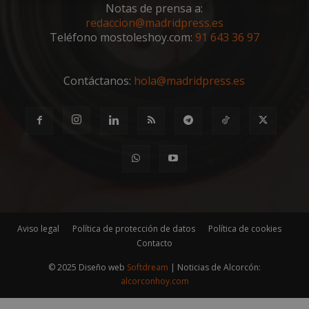
Notas de prensa a:
estrictamente
rendimiento
necesarias
redaccion@madridpress.es
Teléfono mostoleshoy.com:
91 643 36 97
Cookies de
Cookies de
Contáctanos:
hola@madridpress.es
preferencias
funcionalidad
Cookies no clasificadas
Aviso legal
Política de protección de datos
Política de cookies
Cookies estrictamente necesarias
Contacto
Cookies de rendimiento
© 2025 Diseño web
Softdream
| Noticias de Alcorcón:
Cookies de preferencias
alcorconhoy.com
Cookies de funcionalidad