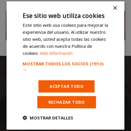
×
Ese sitio web utiliza cookies
Este sitio web usa cookies para mejorar la
experiencia del usuario. Al utilizar nuestro
sitio web, usted acepta todas las cookies
de acuerdo con nuestra Política de
cookies.
Más información
MOSTRAR TODOS LOS SOCIOS
(1913)
→
ACEPTAR TODO
RECHAZAR TODO
Todas las noticias de Móstoles en
mostoleshoy.com
. Mantente informado de
toda la actualidad, noticias, eventos, ocio y
MOSTRAR DETALLES
deportes de tu ciudad. ¡Síguenos!
Cookies
Cookies de