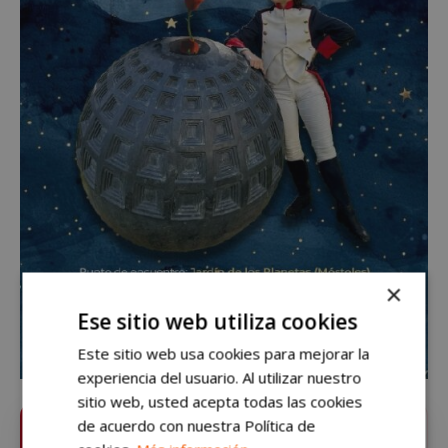
×
Ese sitio web utiliza cookies
Este sitio web usa cookies para mejorar la
experiencia del usuario. Al utilizar nuestro
sitio web, usted acepta todas las cookies
de acuerdo con nuestra Política de
Sigue
mostoleshoy.com
en Google News ⭐
VER
Pulsa la estrella y recibe las noticias de Móstoles al