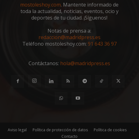
mostoleshoy.com
. Mantente informado de
Cookies no clasificadas
toda la actualidad, noticias, eventos, ocio y
deportes de tu ciudad. ¡Síguenos!
Notas de prensa a:
redaccion@madridpress.es
Teléfono mostoleshoy.com:
91 643 36 97
Cookies estrictamente necesarias
Cookies de rendimiento
Contáctanos:
hola@madridpress.es
Cookies de preferencias
Cookies de funcionalidad
Cookies no clasificadas
Las cookies estrictamente necesarias permiten la
funcionalidad principal del sitio web, como el
inicio de sesión de usuario y la gestión de cuentas.
El sitio web no se puede utilizar correctamente sin
las cookies estrictamente necesarias.
Proveedor
/
Nombre
Vencimient
Aviso legal
Política de protección de datos
Política de cookies
Dominio
Contacto