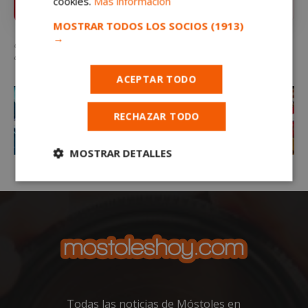
cookies.
Más información
instante
MOSTRAR TODOS LOS SOCIOS
(1913)
→
Qué hacer este fin de semana en Móstoles: festival de hamburguesas,
dinosaurios, circo de calle y mucho más
ACEPTAR TODO
RECHAZAR TODO
MOSTRAR DETALLES
Cookies
Cookies de
estrictamente
rendimiento
necesarias
Cookies de
Cookies de
preferencias
funcionalidad
Todas las noticias de Móstoles en