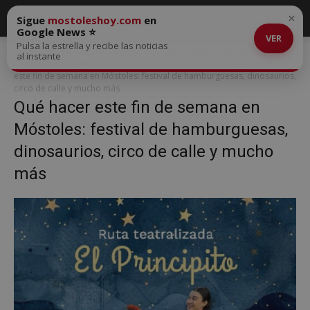
×
Sigue
mostoleshoy.com
en
Google News ⭐
VER
Pulsa la estrella y recibe las noticias
Inicio
Qué hacer este fin de semana en Móstoles: festival de
al instante
hamburguesas, dinosaurios, circo de calle y mucho más
Qué hacer
este fin de semana en Móstoles: festival de hamburguesas, dinosaurios,
circo de calle y mucho más
Qué hacer este fin de semana en
Móstoles: festival de hamburguesas,
dinosaurios, circo de calle y mucho
más