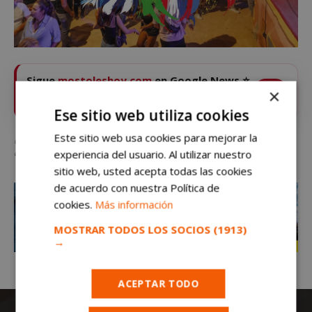
Sigue
mostoleshoy.com
en Google News ⭐
VER
×
Pulsa la estrella y recibe las noticias de Móstoles al
instante
Ese sitio web utiliza cookies
Este sitio web usa cookies para mejorar la
Qué hacer este fin de semana en Móstoles: festival de hamburguesas,
dinosaurios, circo de calle y mucho más
experiencia del usuario. Al utilizar nuestro
sitio web, usted acepta todas las cookies
de acuerdo con nuestra Política de
cookies.
Más información
MOSTRAR TODOS LOS SOCIOS
(1913)
→
ACEPTAR TODO