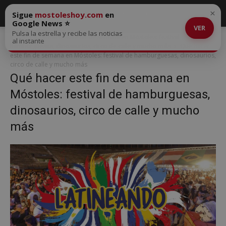
×
Sigue
mostoleshoy.com
en
Google News ⭐
VER
Pulsa la estrella y recibe las noticias
Inicio
Qué hacer este fin de semana en Móstoles: festival de
al instante
hamburguesas, dinosaurios, circo de calle y mucho más
Qué hacer
este fin de semana en Móstoles: festival de hamburguesas, dinosaurios,
circo de calle y mucho más
Qué hacer este fin de semana en
Móstoles: festival de hamburguesas,
dinosaurios, circo de calle y mucho
más