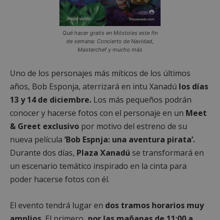
esta 
del u
para
inter
rastr
con e
vista
web,
vide
a mej
Qué hacer gratis en Móstoles este fin
incru
expe
de semana: Concierto de Navidad,
del u
__gads
1 año
Esta 
Masterchef y mucho más
Google LLC
anali
está
.mostoleshoy.com
rend
asoc
del s
el se
Uno de los personajes más míticos de los últimos
Doub
__gpi
.mostoleshoy.com
1 año
Es p
for
años, Bob Esponja, aterrizará en intu Xanadú
los días
que 
Publi
cooki
de G
13 y 14 de diciembre.
Los más pequeños podrán
utili
Su fi
fines
conocer y hacerse fotos con el personaje en un
Meet
es la
segu
most
anális
& Greet exclusivo
por motivo del estreno de su
anun
reco
el sit
info
nueva película
‘Bob Espnja: una aventura pirata’.
lo qu
sobr
propi
inter
Durante dos días,
Plaza Xanadú
se transformará en
pued
de lo
obte
y mét
un escenario temático inspirado en la cinta para
algu
rend
ingre
poder hacerse fotos con él.
del s
para 
test_cookie
15 minutos
Doub
Google LLC
expe
(que 
.doubleclick.net
del u
prop
El evento tendrá lugar en
dos tramos horarios muy
de G
_ga
1 año 1 mes
Este
Google LLC
esta
amplios.
El primero
, por las mañanas de 11:00 a
de co
.mostoleshoy.com