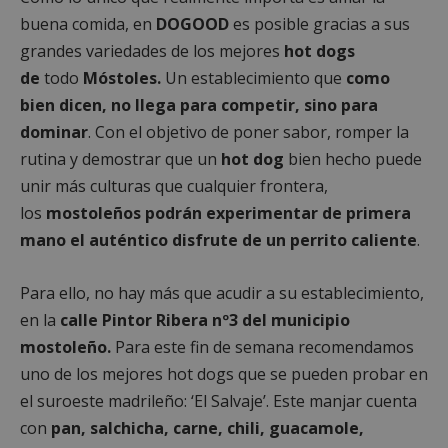
wpjm-stat-
Almacenamiento
buena comida, en
DOGOOD
es posible gracias a sus
job_view_unique_99206
local
grandes variedades de los mejores
hot dogs
job_listing_60028_0
Almacenamiento
de
todo
Móstoles.
Un establecimiento que
de sesión
como
bien dicen, no llega para competir, sino para
wpjm-stat-
Almacenamiento
job_view_unique_99491
local
dominar
. Con el objetivo de poner sabor, romper la
wpjm-stat-
Almacenamiento
rutina y demostrar que un
hot dog
bien hecho puede
search_view_unique_60028
local
unir más culturas que cualquier frontera,
wpjm-stat-
Almacenamiento
job_view_unique_99309
local
los
mostoleños podrán experimentar de primera
wpjm-stat-
Almacenamiento
mano el auténtico disfrute de un perrito caliente
.
job_view_unique_99470
local
__tt_embed__mounting
Almacenamiento
Para ello, no hay más que acudir a su establecimiento,
de sesión
en la
calle Pintor Ribera nº3 del municipio
mostoleño.
Para este fin de semana recomendamos
uno de los mejores hot dogs que se pueden probar en
Proveedor
/
Nombre
Vencimiento
Descripció
el suroeste madrileño: ‘El Salvaje’. Este manjar cuenta
Dominio
Nombre
Proveedor
/
Dominio
Vencimiento
Desc
con
pan, salchicha, carne, chili, guacamole,
__Secure-YNID
.youtube.com
5 meses 4
semanas
FCCDCF
.mostoleshoy.com
1 año
Esta 
Proveedor
/