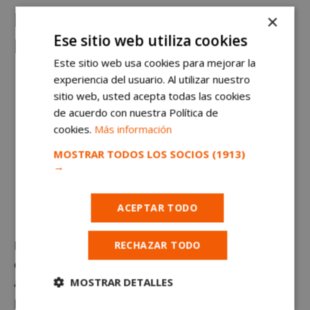
Móstoles tendrá su propio
×
Ese sitio web utiliza cookies
Masterchef
Este sitio web usa cookies para mejorar la
experiencia del usuario. Al utilizar nuestro
sitio web, usted acepta todas las cookies
de acuerdo con nuestra Política de
cookies.
Más información
MOSTRAR TODOS LOS SOCIOS
(1913)
→
Qué hacer gratis en Móstoles este fin de semana:
ACEPTAR TODO
Concierto de Navidad, Masterchef y mucho más
RECHAZAR TODO
El próximo
14 de diciembre Móstoles acogerá el
concurso ‘Masterchef de tapas para familias’
. La
MOSTRAR DETALLES
actividad será completamente gratuita y está dirigida
para las familias con niños de a partir de 5 años. Se