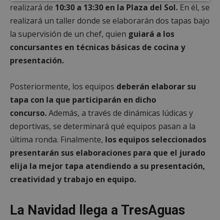
Cookies
Cookies de
realizará de
10:30 a 13:30 en la Plaza del Sol.
En él, se
estrictamente
rendimiento
necesarias
realizará un taller donde se elaborarán dos tapas bajo
la supervisión de un chef, quien
guiará a los
concursantes en técnicas básicas de cocina y
Cookies de
Cookies de
presentación.
preferencias
funcionalidad
Posteriormente, los equipos
deberán elaborar su
tapa con la que participarán en dicho
Cookies no clasificadas
concurso.
Además, a través de dinámicas lúdicas y
deportivas, se determinará qué equipos pasan a la
última ronda. Finalmente,
los equipos seleccionados
presentarán sus elaboraciones para que el jurado
elija la mejor tapa atendiendo a su presentación,
Cookies estrictamente necesarias
creatividad y trabajo en equipo.
Cookies de rendimiento
Cookies de preferencias
La Navidad llega a TresAguas
Cookies de funcionalidad