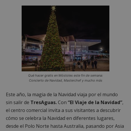
Cookies no clasificadas
Las cookies estrictamente necesarias permiten la
funcionalidad principal del sitio web, como el
inicio de sesión de usuario y la gestión de cuentas.
El sitio web no se puede utilizar correctamente sin
las cookies estrictamente necesarias.
Proveedor
/
Nombre
Vencimient
Dominio
__cf_bm
29 minuto
Cloudflare Inc.
56 segundo
.x.com
Qué hacer gratis en Móstoles este fin de semana:
Concierto de Navidad, Masterchef y mucho más
Este año, la magia de la Navidad viaja por el mundo
sin salir de
TresAguas.
Con
“El Viaje de la Navidad”
,
el centro comercial invita a sus visitantes a descubrir
CookieScriptConsent
4 semanas 
CookieScript
días
mostoleshoy.com
cómo se celebra la Navidad en diferentes lugares,
desde el Polo Norte hasta Australia, pasando por Asia