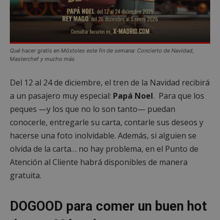
Qué hacer gratis en Móstoles este fin de semana: Concierto de Navidad,
cf_clearance
1 año
Cloudflare, Inc.
Masterchef y mucho más
.alcorconhoy.com
Del 12 al 24 de diciembre, el tren de la Navidad recibirá
a un pasajero muy especial:
Papá Noel
. Para que los
peques —y los que no lo son tanto— puedan
conocerle, entregarle su carta, contarle sus deseos y
hacerse una foto inolvidable. Además, si alguien se
olvida de la carta… no hay problema, en el Punto de
Atención al Cliente habrá disponibles de manera
gratuita.
DOGOOD para comer un buen hot