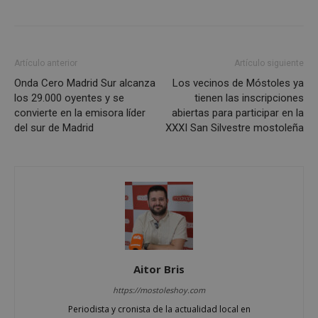
los i
de an
sitios
_ga_CJ6TH46G2D
.mostoleshoy.com
1 año 1 mes
Goog
Analy
Artículo anterior
Artículo siguiente
esta 
para
Onda Cero Madrid Sur alcanza
Los vecinos de Móstoles ya
el es
los 29.000 oyentes y se
tienen las inscripciones
sesió
convierte en la emisora líder
abiertas para participar en la
del sur de Madrid
XXXI San Silvestre mostoleña
Aitor Bris
https://mostoleshoy.com
Periodista y cronista de la actualidad local en