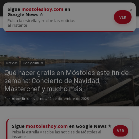
Sigue
mostoleshoy.com
en
×
Google News ⭐
VER
Pulsa la estrella y recibe las noticias
Inicio
Noticias
al instante
Noticias
Ocio y cultura
Qué hacer gratis en Móstoles este fin de
semana: Concierto de Navidad,
Masterchef y mucho más
Por
Aitor Bris
-
viernes, 12 de diciembre de 2025
Sigue
mostoleshoy.com
en Google News ⭐
VER
Pulsa la estrella y recibe las noticias de Móstoles al
instante