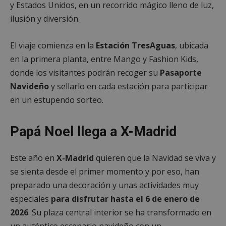
y Estados Unidos, en un recorrido mágico lleno de luz,
ilusión y diversión.
El viaje comienza en la
Estación TresAguas
, ubicada
en la primera planta, entre Mango y Fashion Kids,
donde los visitantes podrán recoger su
Pasaporte
Navideño
y sellarlo en cada estación para participar
en un estupendo sorteo.
__cf_bm
29 minuto
Cloudflare Inc.
58 segundo
.twitter.com
Papá Noel llega a X-Madrid
Este año en
X-Madrid
quieren que la Navidad se viva y
se sienta desde el primer momento y por eso, han
preparado una decoración y unas actividades muy
especiales
para disfrutar hasta el 6 de enero de
VISITOR_PRIVACY_METADATA
5 meses 4
YouTube
semanas
.youtube.com
2026
. Su plaza central interior se ha transformado en