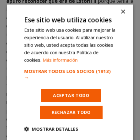
apuro reconocer que era de Estoril II
porque tenía la
imagen de ser un barrio de gente adinerada, cosa que
×
conllevaba algo de verdad, aunque no fuera absoluta.
Ese sitio web utiliza cookies
Como la mía, muchas familias eran numerosas y solo
Este sitio web usa cookies para mejorar la
trabajaba el cabeza de familia, lo que hacía necesarias
experiencia del usuario. Al utilizar nuestro
ciertas restricciones y medidas de ahorro, como en
sitio web, usted acepta todas las cookies
cualquier otro barrio. Tampoco era una sombra que
de acuerdo con nuestra Política de
cayera sobre uno, tenía más consideración si vivías a
cookies.
Más información
un lado u otro de la vía del tren. Si estabas en el
MOSTRAR TODOS LOS SOCIOS
(1913)
pueblo (el centro del municipio) o en las afueras.
En
→
todo caso, siempre me agradó algo diferencial
respecto a los barrios que viví en el transcurso de
ACEPTAR TODO
mi infancia en Moratalaz
y es que no había
pandillas barriales ni había nada que temer de unos o
RECHAZAR TODO
de otros sino que las pandillas o los grupos se
formaban por las actividades deportivas o
MOSTRAR DETALLES
extraescolares que practicaras, por los colegios o