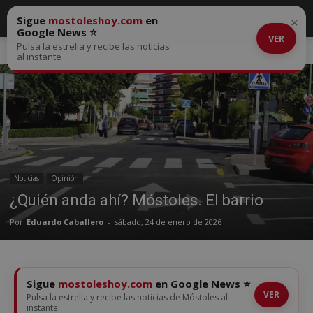
Sigue
mostoleshoy.com
en
×
Google News ⭐
VER
Pulsa la estrella y recibe las noticias
Inicio
Noticias
al instante
Noticias
Opinión
¿Quién anda ahí? Móstoles. El barrio
Por
Eduardo Caballero
-
sábado, 24 de enero de 2026
Sigue
mostoleshoy.com
en Google News ⭐
VER
Pulsa la estrella y recibe las noticias de Móstoles al
instante