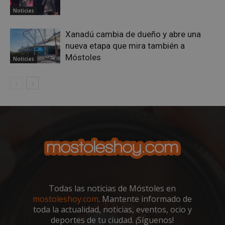
Storage declaration
Noticias
Nombre
Storage type
Descripción
Xanadú cambia de dueño y abre una
wpjm-stat-
Almacenamiento
nueva etapa que mira también a
job_view_unique_99537
local
Móstoles
Noticias
__tt_embed__storage_test
Almacenamiento
de sesión
wpjm-stat-
Almacenamiento
job_view_unique_99277
local
wpjm-stat-
Almacenamiento
job_view_unique_99355
local
wpjm-stat-
Almacenamiento
job_view_unique_99516
local
wpjm-stat-
Almacenamiento
job_view_unique_99437
local
google_auto_fc_cmp_setting
Almacenamiento
local
Todas las noticias de Móstoles en
wpjm-stat-
Almacenamiento
mostoleshoy.com
. Mantente informado de
job_view_unique_99340
local
toda la actualidad, noticias, eventos, ocio y
wpjm-stat-
Almacenamiento
deportes de tu ciudad. ¡Síguenos!
job_view_unique_99381
local