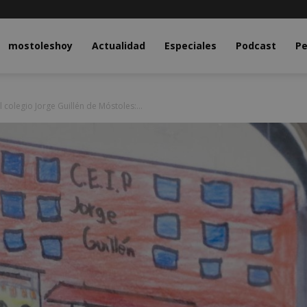
y.com
mostoleshoy
Actualidad
Especiales
Podcast
Pe
l colegio Jorge Guillén de Móstoles:...