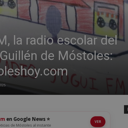
, la radio escolar del
Guillén de Móstoles:
oleshoy.com
2025
om
en Google News ⭐
VER
noticias de Móstoles al instante