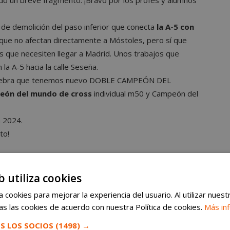
de demolición del paso inferior que conecta
la A-5 con
que no afectan directamente a Móstoles, pero sí que
os que necesiten llegar a Madrid. Unos trabajos que
 la A-5 hacia la calle Seseña.
ebra que tenemos nuevo DOBLE CAMPEÓN DEL
eón del mundo de cross
individual m50 y Campeón del
 2024.
to!
b utiliza cookies
 cookies para mejorar la experiencia del usuario. Al utilizar nuest
s las cookies de acuerdo con nuestra Política de cookies.
Más in
S LOS SOCIOS
(1498) →