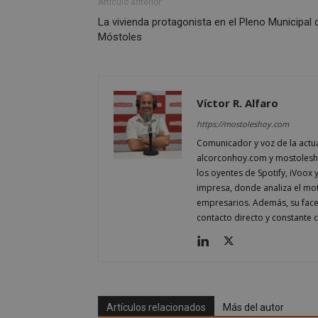
Artículo anterior
La vivienda protagonista en el Pleno Municipal 
Móstoles
_GRECAPTCHA
Víctor R. Alfaro
CookieScriptConse
https://mostoleshoy.com
Comunicador y voz de la actu
alcorconhoy.com y mostoleshoy
__cf_bm
los oyentes de Spotify, iVoox 
impresa, donde analiza el mo
empresarios. Además, su fac
Storage declaratio
contacto directo y constante c
Nombre
job_listing_60028_0
_grecaptcha
google_auto_fc_c
Artículos relacionados
Más del autor