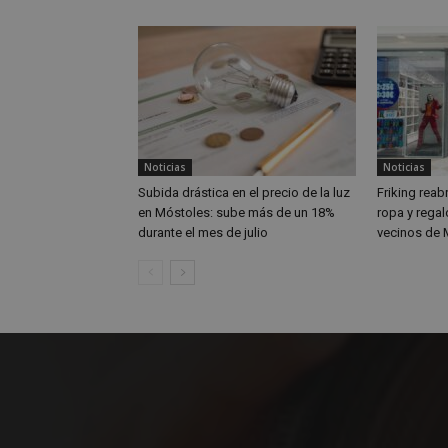
Nombre
Nombre
Provee
Nombre
VISITOR_PRIVACY
/
Domin
Nombre
OAID
vuid
Vimeo.
YSC
Inc.
.vimeo
_cfuvid
.vimeo
NID
_ga
Noticias
Noticias
Subida drástica en el precio de la luz
Friking reab
VISITOR_INFO1_LIV
en Móstoles: sube más de un 18%
ropa y regal
durante el mes de julio
vecinos de 
_ga_CJ6TH46G2D