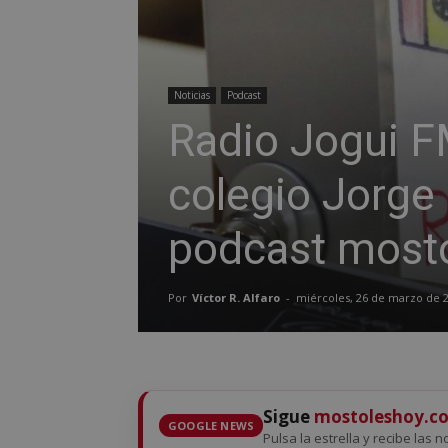
Noticias
Podcast
Radio Jogui FM
colegio Jorge 
podcast most
Por
Víctor R. Alfaro
-
miércoles, 26 de marzo de 
Sigue
mostoleshoy.c
GOOGLE NEWS
Pulsa la estrella y recibe las 