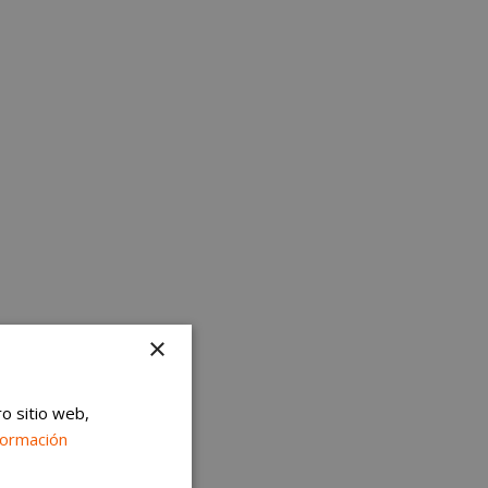
×
ro sitio web,
formación