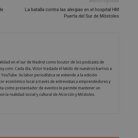
Artículo siguiente
PHP. Este es un identificador de propósit
mostoleshoy.com
utiliza para mantener las variables de ses
de
La batalla contra las alergias en el hospital HM
Normalmente es un número generado al a
que se usa puede ser específico del sitio
Puerta del Sur de Móstoles
ejemplo es mantener un estado de inicio
usuario entre páginas.
6 meses
Google reCAPTCHA establece una cookie 
Google LLC
(_GRECAPTCHA) cuando se ejecuta con el 
www.google.com
proporcionar su análisis de riesgo.
nt
1 mes
El servicio Cookie-Script.com utiliza esta
CookieScript
recordar las preferencias de consentimi
mostoleshoy.com
los visitantes. Es necesario que el banner
alidad en el sur de Madrid como locutor de los podcasts de
Cookie-Script.com funcione correctamen
.com. Cada día, Víctor traslada el latido de nuestros barrios a
30 minutos
Esta cookie se utiliza para distinguir ent
Cloudflare Inc.
y YouTube. Su labor periodística se extiende a la edición
Esto es beneficioso para el sitio web, con e
.vimeo.com
informes válidos sobre el uso de su sitio 
tor económico local a través de entrevistas a emprendedores y
eta como presentador de eventos le permite mantener un
n
on la realidad social y cultural de Alcorcón y Móstoles.
Storage type
mp_setting