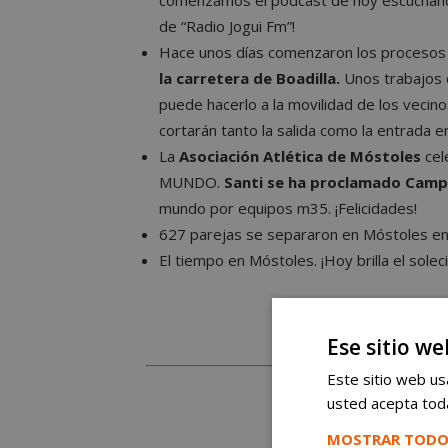
de “Radio Jogui Fm”!
Hace unos días comenzaron los procesos 
la carretera de Boadilla.
Unos trabajos 
puede hacerlo a la movilidad de los vecin
cortarán tanto la salida como la entrada en
La
Asociación Atlética de Móstoles
cel
MUNDO.
Santi se ha proclamado Camp
mundo por equipos m35. ¡Felicidades!
627 parejas se separaron en Móstoles en
El tiempo en Móstoles. ¡Hoy brilla el soleci
Ese sitio we
Este sitio web usa
usted acepta toda
MOSTRAR TODO