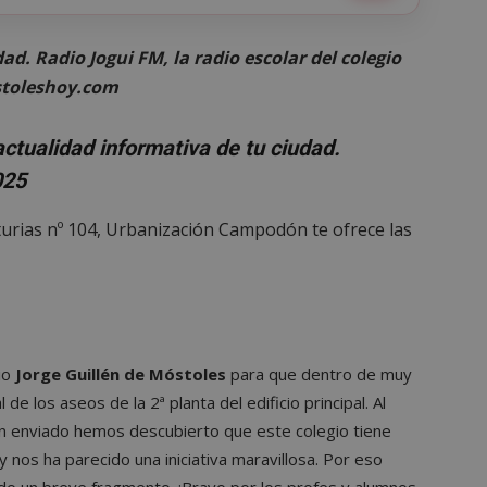
ad. Radio Jogui FM, la radio escolar del colegio
ostoleshoy.com
actualidad informativa de tu ciudad.
025
Asturias nº 104, Urbanización Campodón te ofrece las
gio
Jorge Guillén de Móstoles
para que dentro de muy
 de los aseos de la 2ª planta del edificio principal. Al
 han enviado hemos descubierto que este colegio tiene
y nos ha parecido una iniciativa maravillosa. Por eso
 un breve fragmento. ¡Bravo por los profes y alumnos