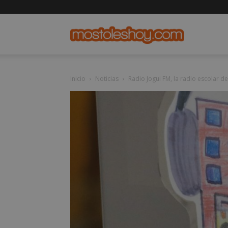
mostolesho
Inicio
Noticias
Radio Jogui FM, la radio escolar de