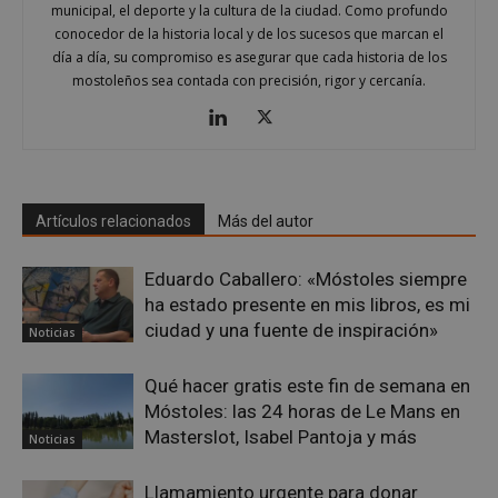
fin d
municipal, el deporte y la cultura de la ciudad. Como profundo
prop
su an
conocedor de la historia local y de los sucesos que marcan el
ries
día a día, su compromiso es asegurar que cada historia de los
mostoleños sea contada con precisión, rigor y cercanía.
CookieScriptConsent
1 mes
El se
CookieScript
Cook
mostoleshoy.com
Scri
utili
cook
reco
pref
de
cons
de c
Artículos relacionados
Más del autor
los v
nece
el b
Eduardo Caballero: «Móstoles siempre
cook
Cook
ha estado presente en mis libros, es mi
Scri
ciudad y una fuente de inspiración»
func
Noticias
corr
__cf_bm
30 minutos
Esta
Cloudflare Inc.
Qué hacer gratis este fin de semana en
utili
.vimeo.com
dist
Móstoles: las 24 horas de Le Mans en
hum
Masterslot, Isabel Pantoja y más
bots.
Noticias
bene
para 
web,
Llamamiento urgente para donar