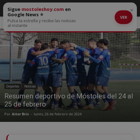
Sigue
mostoleshoy.com
en
×
Google News ⭐
VER
Pulsa la estrella y recibe las noticias
Inicio
Deportes
al instante
Deportes
Noticias
Resumen deportivo de Móstoles del 24 al
25 de febrero
Por
Aitor Bris
-
lunes, 26 de febrero de 2024