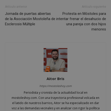
iden
Artículo anterior
Artículo siguiente
prop
gene
Jornada de puertas abiertas
Protesta en Móstoles para
utili
mant
de la Asociación Mostoleña de
intentar frenar el desahucio de
vari
Esclerosis Múltiple
una pareja con dos hijos
sesi
usua
menores
Nor
es u
gene
azar
en q
pued
espe
sitio
buen
es m
un e
inic
para
entr
Aitor Bris
_GRECAPTCHA
6 meses
Goo
Google LLC
https://mostoleshoy.com
reC
www.google.com
esta
Periodista y cronista de la actualidad local en
cook
nece
mostoleshoy.com. Con una trayectoria profesional volcada en
(_GR
el latido de nuestros barrios, Aitor se ha especializado en dar
cuan
ejec
voz a las demandas vecinales y en analizar con rigor la política