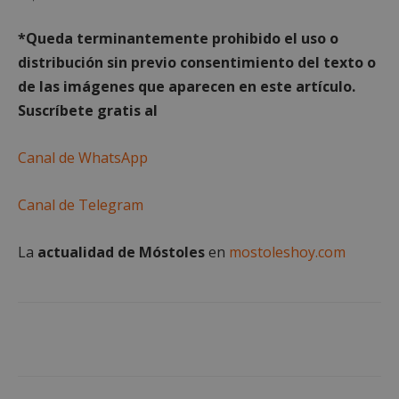
*Queda terminantemente prohibido el uso o
distribución sin previo consentimiento del texto o
Cookies estrictamente necesarias
de las imágenes que aparecen en este artículo.
Cookies de rendimiento
Suscríbete gratis al
Cookies de preferencias
Canal de WhatsApp
Cookies de funcionalidad
Cookies no clasificadas
Canal de Telegram
Las cookies estrictamente necesarias permiten la
funcionalidad principal del sitio web, como el
inicio de sesión de usuario y la gestión de cuentas.
La
actualidad de Móstoles
en
mostoleshoy.com
El sitio web no se puede utilizar correctamente sin
las cookies estrictamente necesarias.
Proveedor
/
Nombre
Vencimiento
Desc
Dominio
PHPSESSID
Sesión
Cook
PHP.net
gene
mostoleshoy.com
apli
basa
leng
Este