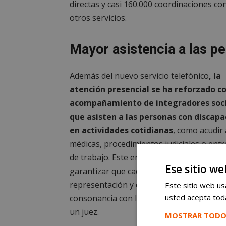
directas y casi 160.000 coordinaciones con
otros servicios.
Mayor asistencia a las p
Además del nuevo servicio telefónico
, la
atención presencial se ha reforzado co
acompañamiento de integradores soci
que asisten a las personas con discap
en actividades cotidianas
, como acudir 
médicas, procedimientos judiciales o entr
de trabajo. Este enfoque integral busca
Ese sitio we
garantizar que cada persona reciba la
representación y el apoyo necesarios, en
Este sitio web usa
usted acepta toda
consonancia con las medidas dictaminada
un juez.
MOSTRAR TODO