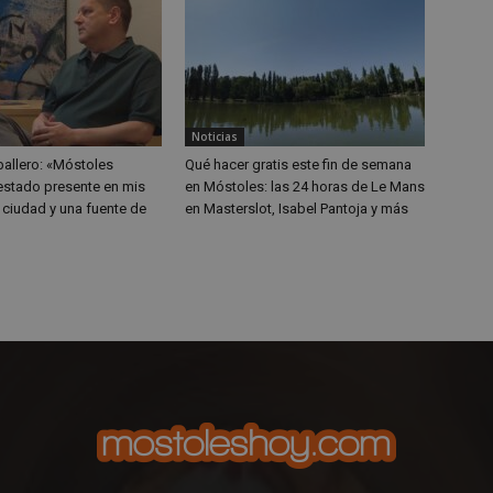
funciones de seguridad de un sit
proporcionar protección contra v
maliciosos.
n
Storage type
Noticias
w_unique_99537
Almacenamiento local
allero: «Móstoles
Qué hacer gratis este fin de semana
ge_test
Almacenamiento de sesión
estado presente en mis
en Móstoles: las 24 horas de Le Mans
i ciudad y una fuente de
en Masterslot, Isabel Pantoja y más
w_unique_99277
Almacenamiento local
w_unique_99355
Almacenamiento local
w_unique_99516
Almacenamiento local
w_unique_99437
Almacenamiento local
mp_setting
Almacenamiento local
w_unique_99340
Almacenamiento local
w_unique_99381
Almacenamiento local
w_unique_99206
Almacenamiento local
Almacenamiento de sesión