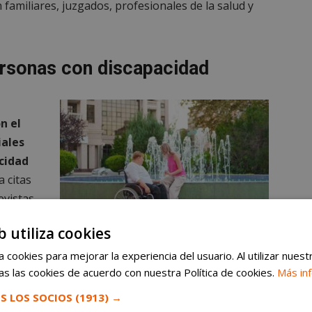
 familiares, juzgados, profesionales de la salud y
ersonas con discapacidad
n el
ales
acidad
a citas
evistas
b utiliza cookies
Promover una mayor inclusión. Servicio telefónico
 cookies para mejorar la experiencia del usuario. Al utilizar nuest
gratuito 24 horas para personas con discapacidad en
s las cookies de acuerdo con nuestra Política de cookies.
Más in
s por
Móstoles
S LOS SOCIOS
(1913) →