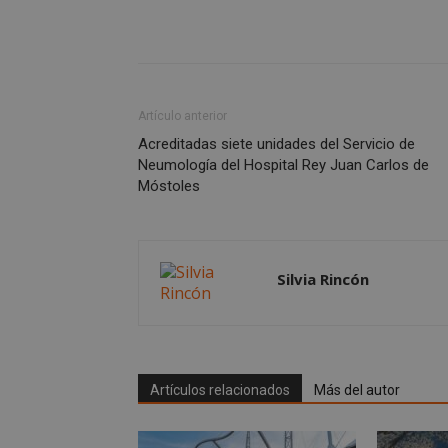
CookieScriptConse
Artículo anterior
__cf_bm
Acreditadas siete unidades del Servicio de
Neumología del Hospital Rey Juan Carlos de
Móstoles
VISITOR_PRIVACY
Silvia Rincón
msToken
Artículos relacionados
Más del autor
cf_clearance