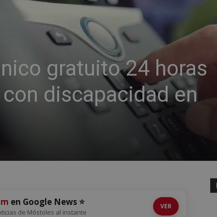
ónico gratuito 24 horas
 con discapacidad en
om
en Google News ⭐
VER
noticias de Móstoles al instante