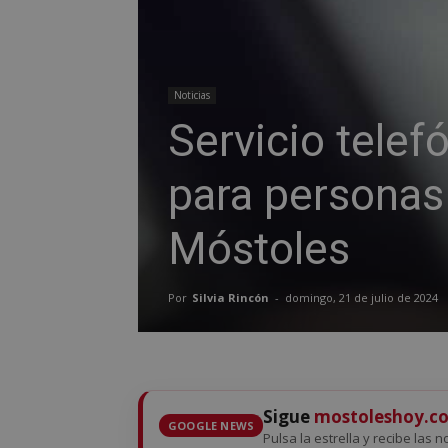
Noticias
Servicio telef
para personas
Móstoles
Por
Silvia Rincón
-
domingo, 21 de julio de 2024
Sigue
mostoleshoy.c
GOOGLE NEWS
Pulsa la estrella y recibe las 