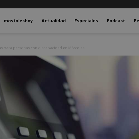
y.com
mostoleshoy
Actualidad
Especiales
Podcast
Pe
oras para personas con discapacidad en Móstoles