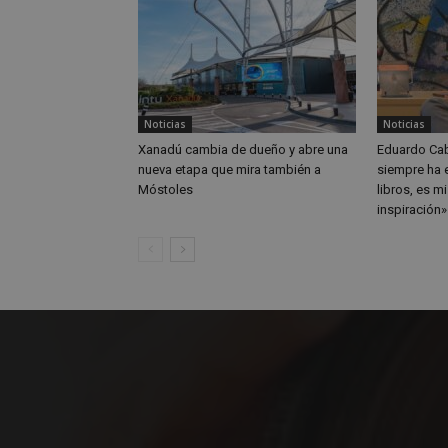
Storage declaratio
Nombre
Noticias
Noticias
wpjm-stat-job_vie
Xanadú cambia de dueño y abre una
Eduardo Cab
__tt_embed__stora
nueva etapa que mira también a
siempre ha 
Móstoles
libros, es m
wpjm-stat-job_vie
inspiración»
wpjm-stat-job_vie
wpjm-stat-job_vie
wpjm-stat-job_vie
google_auto_fc_c
wpjm-stat-job_vie
wpjm-stat-job_vie
wpjm-stat-job_vie
job_listing_60028_0