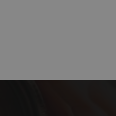
io web y
isitantes
Descripción