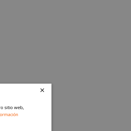
×
ro sitio web,
formación