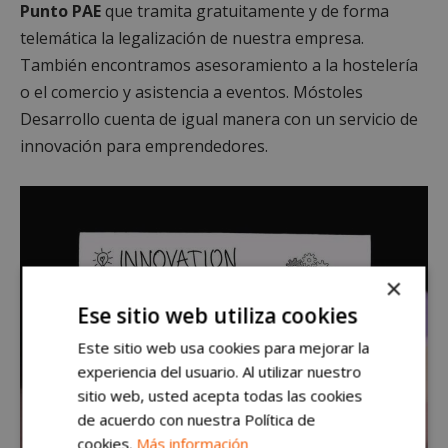
Punto PAE
que tramita gratuitamente y de forma
telemática la legalización de nuestra empresa.
También encontramos asesoramiento a la hostelería
o el comercio y asistencia a eventos. Móstoles
Desarrollo cuenta de igual manera con un servicio de
innovación para emprendedores.
×
Ese sitio web utiliza cookies
Este sitio web usa cookies para mejorar la
experiencia del usuario. Al utilizar nuestro
sitio web, usted acepta todas las cookies
de acuerdo con nuestra Política de
cookies.
Más información