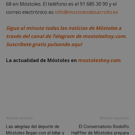
gene
mostoleshoy.com
68 en Móstoles. El teléfono es el 91 685 30 90 y el
apli
basa
correo electrónico es
info@mostolesdesarrollo.es
leng
Este
iden
Sigue al minuto todas las noticias de Móstoles a
prop
gene
través del canal de Telegram de mostoleshoy.com.
utili
mant
Suscríbete gratis pulsando aquí
vari
sesi
usua
Nor
La actualidad de Móstoles en
mostoleshoy.com
es u
gene
azar
en q
pued
espe
sitio
buen
es m
un e
inic
para
entr
Artículo anterior
Artículo siguiente
_GRECAPTCHA
6 meses
Goo
Google LLC
reC
www.google.com
Las alegrías del deporte de
El Conservatorio Rodolfo
esta
Móstoles llegan con el billar y
Halffter de Móstoles prepara
cook