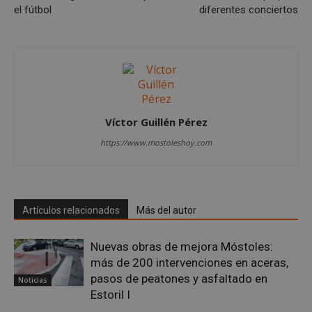
nece
el fútbol
diferentes conciertos
(_GR
cuan
ejec
fin d
prop
su an
ries
CookieScriptConsent
1 mes
El se
CookieScript
Cook
mostoleshoy.com
Scri
Víctor Guillén Pérez
utili
cook
reco
https://www.mostoleshoy.com
pref
de
cons
de c
los v
nece
Artículos relacionados
Más del autor
el b
cook
Cook
Scri
Nuevas obras de mejora Móstoles:
func
corr
más de 200 intervenciones en aceras,
pasos de peatones y asfaltado en
__cf_bm
30 minutos
Esta
Cloudflare Inc.
Noticias
utili
.vimeo.com
Estoril I
dist
hum