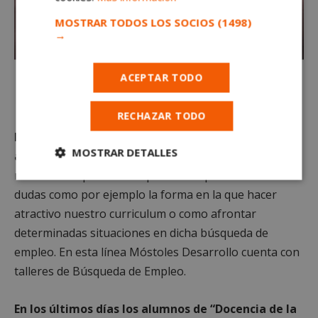
MOSTRAR TODOS LOS SOCIOS
(1498)
→
ACEPTAR TODO
RECHAZAR TODO
En el caso de los desempleados podemos recibir
MOSTRAR DETALLES
asesoramiento laboral
que nos acompañará en
nuestra búsqueda de empleo tanto para resolver
Cookies
Cookies de
estrictamente
rendimiento
dudas como por ejemplo la forma en la que hacer
necesarias
atractivo nuestro curriculum o como afrontar
determinadas situaciones en dicha búsqueda de
empleo. En esta línea Móstoles Desarrollo cuenta con
Cookies de
Cookies de
talleres de Búsqueda de Empleo.
preferencias
funcionalidad
En los últimos días los alumnos de “Docencia de la