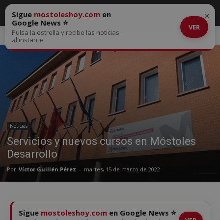
Sigue
mostoleshoy.com
en
×
Google News ⭐
VER
Pulsa la estrella y recibe las noticias
Inicio
Noticias
al instante
Noticias
Servicios y nuevos cursos en Móstoles
Desarrollo
Por
Víctor Guillén Pérez
-
martes, 15 de marzo de 2022
Sigue
mostoleshoy.com
en Google News ⭐