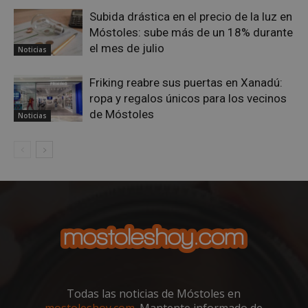
bots.
Subida drástica en el precio de la luz en
bene
para 
Móstoles: sube más de un 18% durante
web,
de r
el mes de julio
Noticias
info
váli
uso d
Friking reabre sus puertas en Xanadú:
web
ropa y regalos únicos para los vecinos
Storage declaration
de Móstoles
Noticias
Storage
Nombre
Descripción
type
job_listing_60028_0
_grecaptcha
google_auto_fc_cmp_setting
Proveedor
/
Nombre
Vencimiento
Proveedor
Dominio
Nombre
Vencimiento
Descripción
Nombre
/
Dominio
Proveedor
/
Dominio
Vencimiento
Desc
Todas las noticias de Móstoles en
VISITOR_PRIVACY_METADATA
6 meses
YouTube
.youtube.com
mostoleshoy.com
. Mantente informado de
OAID
vuid
1 año 1 mes
El reproductor
1 año
Asoci
Vimeo.com
OpenX