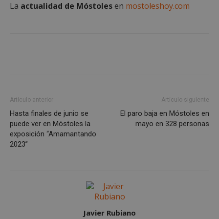
La
actualidad de Móstoles
en
mostoleshoy.com
Cookies estrictamente necesarias
Cookies de rendimiento
Cookies de preferencias
Cookies de funcionalidad
Cookies no clasificadas
Las cookies estrictamente necesarias permiten la
funcionalidad principal del sitio web, como el
Artículo anterior
Artículo siguiente
inicio de sesión de usuario y la gestión de cuentas.
Hasta finales de junio se
El paro baja en Móstoles en
El sitio web no se puede utilizar correctamente sin
las cookies estrictamente necesarias.
puede ver en Móstoles la
mayo en 328 personas
exposición “Amamantando
Proveedor
/
Nombre
Vencimient
2023”
Dominio
__cf_bm
29 minuto
Cloudflare Inc.
56 segundo
.x.com
Javier Rubiano