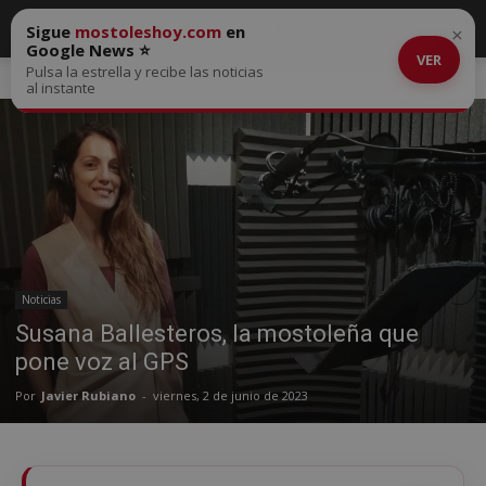
Sigue
mostoleshoy.com
en
×
Google News ⭐
VER
Pulsa la estrella y recibe las noticias
Inicio
Noticias
al instante
Noticias
Susana Ballesteros, la mostoleña que
pone voz al GPS
Por
Javier Rubiano
-
viernes, 2 de junio de 2023