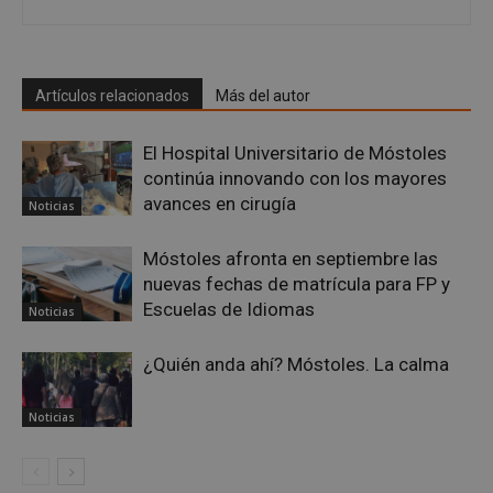
CookieScriptConsent
4 semanas 
CookieScript
Artículos relacionados
Más del autor
días
mostoleshoy.com
El Hospital Universitario de Móstoles
continúa innovando con los mayores
avances en cirugía
Noticias
Móstoles afronta en septiembre las
nuevas fechas de matrícula para FP y
Escuelas de Idiomas
Noticias
¿Quién anda ahí? Móstoles. La calma
__cf_bm
29 minuto
Cloudflare Inc.
58 segundo
.twitter.com
Noticias