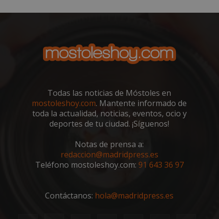
VISITOR_PRIVACY_METADATA
5 meses 4
YouTube
semanas
.youtube.com
Todas las noticias de Móstoles en
mostoleshoy.com
. Mantente informado de
toda la actualidad, noticias, eventos, ocio y
deportes de tu ciudad. ¡Síguenos!
Notas de prensa a:
redaccion@madridpress.es
Teléfono mostoleshoy.com:
91 643 36 97
Contáctanos:
hola@madridpress.es
msToken
.tiktok.com
1 semana 