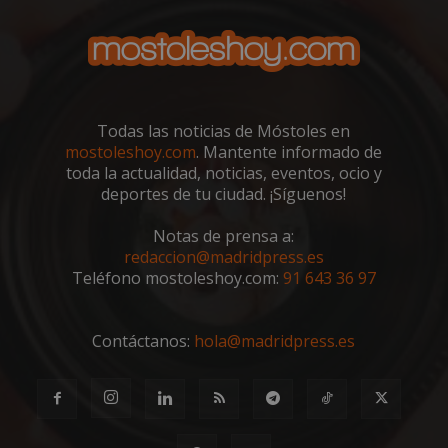
Proveedor
/
Nombre
Vencimient
Dominio
__cf_bm
29 minuto
Cloudflare Inc.
56 segundo
.x.com
Todas las noticias de Móstoles en
mostoleshoy.com
. Mantente informado de
toda la actualidad, noticias, eventos, ocio y
deportes de tu ciudad. ¡Síguenos!
Notas de prensa a:
redaccion@madridpress.es
CookieScriptConsent
4 semanas 
CookieScript
Teléfono mostoleshoy.com:
91 643 36 97
días
mostoleshoy.com
Contáctanos:
hola@madridpress.es