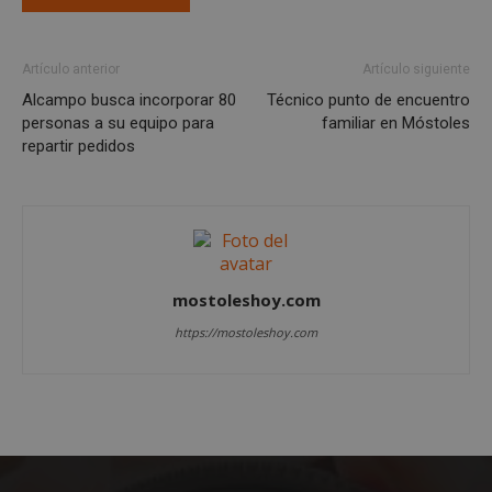
preferencias
funcionalidad
Artículo anterior
Artículo siguiente
Cookies no clasificadas
Alcampo busca incorporar 80
Técnico punto de encuentro
personas a su equipo para
familiar en Móstoles
repartir pedidos
Cookies estrictamente necesarias
Cookies de rendimiento
mostoleshoy.com
Cookies de preferencias
https://mostoleshoy.com
Cookies de funcionalidad
Cookies no clasificadas
Las cookies estrictamente necesarias permiten la
funcionalidad principal del sitio web, como el
inicio de sesión de usuario y la gestión de cuentas.
El sitio web no se puede utilizar correctamente sin
las cookies estrictamente necesarias.