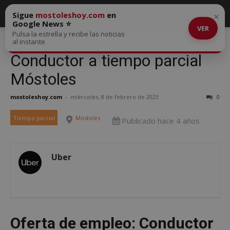
Sigue
mostoleshoy.com
en
×
Google News ⭐
VER
Pulsa la estrella y recibe las noticias
al instante
Conductor a tiempo parcial
Móstoles
mostoleshoy.com
-
miércoles, 8 de febrero de 2023
0
Tiempo parcial
Móstoles
Publicado hace 4 años
Uber
Oferta de empleo: Conductor