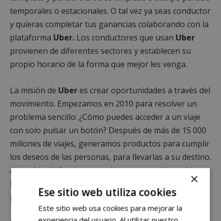
temporales o estacionales. O tal vez ya seas conductor
y quieras completar tus ganancias colaborando con la
plataforma
Uber.
Los conductores que usan
Uber
provienen de diferentes sectores y establecen su
propio horario de la forma que mejor les venga.
La misión de
Uber
es crear oportunidades a través del
movimiento. Empezamos en 2010 para resolver un
problema sencillo: ¿Cómo puedes acceder a un viaje
con solo pulsar un botón? Después de más de 15 000
millones de viajes, generamos productos para cumplir
los deseos de las personas, para llevarlas a su destino.
Al cambiar la forma en que las personas, la comida y
×
las cosas se desplazan por las ciudades,
Uber
es una
Ese sitio web utiliza cookies
plataforma que abre el mundo a nuevas posibilidades.
Este sitio web usa cookies para mejorar la
experiencia del usuario. Al utilizar nuestro