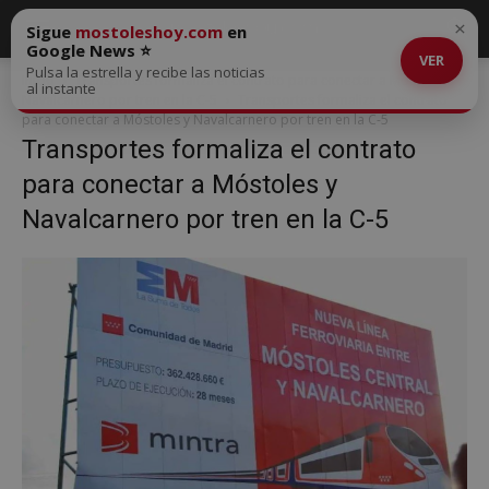
×
Sigue
mostoleshoy.com
en
Google News ⭐
VER
Pulsa la estrella y recibe las noticias
Inicio
Transportes formaliza el contrato para conectar a Móstoles y
al instante
Navalcarnero por tren en la C-5
Transportes formaliza el contrato
para conectar a Móstoles y Navalcarnero por tren en la C-5
Transportes formaliza el contrato
para conectar a Móstoles y
Navalcarnero por tren en la C-5