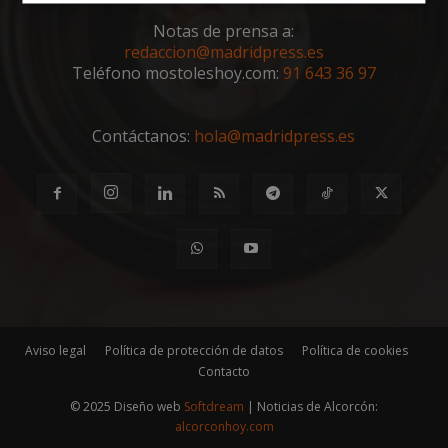
Cookies
Cookies de
estrictamente
rendimiento
Notas de prensa a:
necesarias
redaccion@madridpress.es
Teléfono mostoleshoy.com:
91 643 36 97
Cookies de
Cookies de
preferencias
funcionalidad
Contáctanos:
hola@madridpress.es
Cookies no clasificadas
Aviso legal
Política de protección de datos
Política de cookies
Cookies estrictamente necesarias
Contacto
Cookies de rendimiento
© 2025 Diseño web
Softdream
| Noticias de Alcorcón:
Cookies de preferencias
alcorconhoy.com
Cookies de funcionalidad