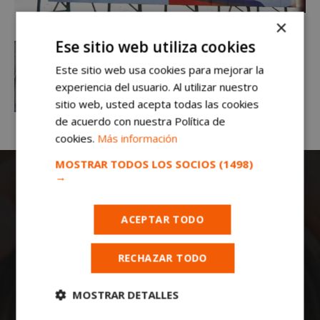
×
Ese sitio web utiliza cookies
Este sitio web usa cookies para mejorar la
experiencia del usuario. Al utilizar nuestro
sitio web, usted acepta todas las cookies
de acuerdo con nuestra Política de
cookies.
Más información
MOSTRAR TODOS LOS SOCIOS
(1498)
→
ACEPTAR TODO
RECHAZAR TODO
Todas las noticias de Móstoles en
mostoleshoy.com
. Mantente informado de
MOSTRAR DETALLES
toda la actualidad, noticias, eventos, ocio y
deportes de tu ciudad. ¡Síguenos!