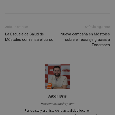
Artículo anterior
Artículo siguiente
Cookies estrictamente necesarias
La Escuela de Salud de
Nueva campaña en Móstoles
Cookies de rendimiento
Móstoles comienza el curso
sobre el reciclaje gracias a
Ecoembes
Cookies de preferencias
Cookies de funcionalidad
Cookies no clasificadas
Las cookies estrictamente necesarias permiten la
funcionalidad principal del sitio web, como el
inicio de sesión de usuario y la gestión de cuentas.
El sitio web no se puede utilizar correctamente sin
las cookies estrictamente necesarias.
Proveedor
/
Nombre
Vencimient
Aitor Bris
Dominio
https://mostoleshoy.com
__cf_bm
29 minuto
Cloudflare Inc.
56 segundo
.x.com
Periodista y cronista de la actualidad local en