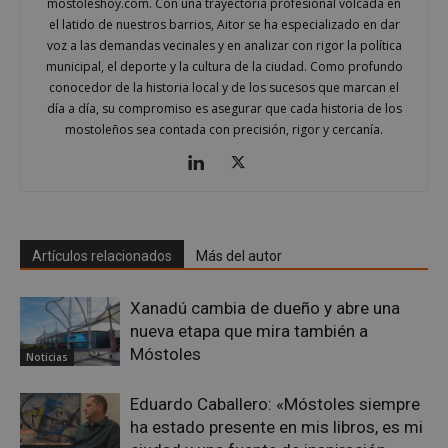
mostoleshoy.com. Con una trayectoria profesional volcada en
el latido de nuestros barrios, Aitor se ha especializado en dar
voz a las demandas vecinales y en analizar con rigor la política
municipal, el deporte y la cultura de la ciudad. Como profundo
conocedor de la historia local y de los sucesos que marcan el
día a día, su compromiso es asegurar que cada historia de los
mostoleños sea contada con precisión, rigor y cercanía.
CookieScriptConsent
4 semanas 
CookieScript
días
mostoleshoy.com
Artículos relacionados
Más del autor
Xanadú cambia de dueño y abre una
nueva etapa que mira también a
Móstoles
Noticias
Eduardo Caballero: «Móstoles siempre
__cf_bm
29 minuto
ha estado presente en mis libros, es mi
Cloudflare Inc.
58 segundo
.twitter.com