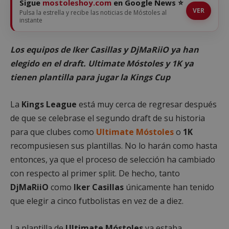
Sigue
mostoleshoy.com
en Google News ⭐
VER
Pulsa la estrella y recibe las noticias de Móstoles al
instante
Los equipos de Iker Casillas y DjMaRiiO ya han
elegido en el draft. Ultimate Móstoles y 1K ya
tienen plantilla para jugar la Kings Cup
La
Kings League
está muy cerca de regresar después
de que se celebrase el segundo draft de su historia
para que clubes como
Ultimate Móstoles
o
1K
recompusiesen sus plantillas. No lo harán como hasta
entonces, ya que el proceso de selección ha cambiado
con respecto al primer split. De hecho, tanto
DjMaRiiO
como
Iker Casillas
únicamente han tenido
que elegir a cinco futbolistas en vez de a diez.
La plantilla de
Ultimate Móstoles
ya estaba