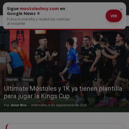
Sigue
mostoleshoy.com
en
×
Google News ⭐
VER
Pulsa la estrella y recibe las noticias
Inicio
Deportes
al instante
Deportes
Noticias
Ultimate Móstoles y 1K ya tienen plantilla
para jugar la Kings Cup
Por
Aitor Bris
-
miércoles, 6 de septiembre de 2023