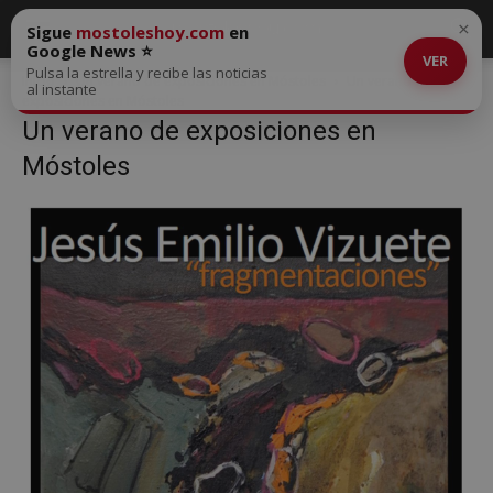
×
Sigue
mostoleshoy.com
en
Google News ⭐
VER
Pulsa la estrella y recibe las noticias
Inicio
Un verano de exposiciones en Móstoles
Un verano de
al instante
exposiciones en Móstoles
Un verano de exposiciones en
Móstoles