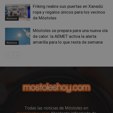
nece
(_GR
Friking reabre sus puertas en Xanadú:
cuan
ropa y regalos únicos para los vecinos
ejec
fin d
de Móstoles
Noticias
prop
su an
ries
Móstoles se prepara para una nueva ola
CookieScriptConsent
1 mes
El se
CookieScript
de calor: la AEMET activa la alerta
Cook
mostoleshoy.com
Scri
amarilla para lo que resta de semana
Noticias
utili
cook
reco
pref
de
cons
de c
los v
nece
el b
cook
Cook
Scri
func
corr
__cf_bm
30 minutos
Esta
Cloudflare Inc.
utili
.vimeo.com
Todas las noticias de Móstoles en
dist
hum