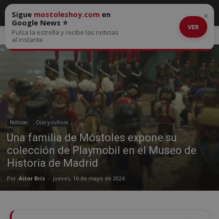
Sigue
mostoleshoy.com
en
×
Google News ⭐
VER
Pulsa la estrella y recibe las noticias
Inicio
Noticias
al instante
Noticias
Ocio y cultura
Una familia de Móstoles expone su
colección de Playmobil en el Museo de
Historia de Madrid
Por
Aitor Bris
-
jueves, 16 de mayo de 2024