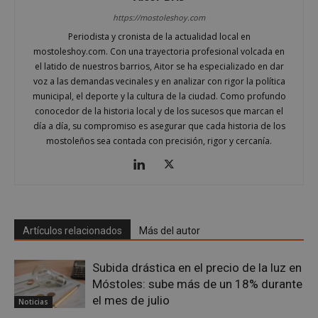
gene
mostoleshoy.com
apli
https://mostoleshoy.com
basa
leng
Periodista y cronista de la actualidad local en
Este
mostoleshoy.com. Con una trayectoria profesional volcada en
iden
prop
el latido de nuestros barrios, Aitor se ha especializado en dar
gene
voz a las demandas vecinales y en analizar con rigor la política
utili
mant
municipal, el deporte y la cultura de la ciudad. Como profundo
vari
conocedor de la historia local y de los sucesos que marcan el
sesi
usua
día a día, su compromiso es asegurar que cada historia de los
Nor
mostoleños sea contada con precisión, rigor y cercanía.
es u
gene
azar
en q
pued
espe
sitio
buen
es m
Artículos relacionados
Más del autor
un e
inic
para
entr
Subida drástica en el precio de la luz en
Móstoles: sube más de un 18% durante
_GRECAPTCHA
6 meses
Goo
Google LLC
reC
www.google.com
el mes de julio
Noticias
esta
cook