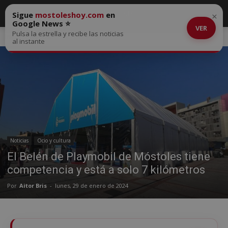
Sigue
mostoleshoy.com
en
×
Google News ⭐
VER
Pulsa la estrella y recibe las noticias
Inicio
Noticias
al instante
Noticias
Ocio y cultura
El Belén de Playmobil de Móstoles tiene
competencia y está a solo 7 kilómetros
Por
Aitor Bris
-
lunes, 29 de enero de 2024