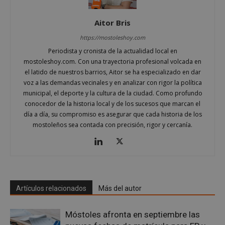
Cookies de preferencias
Cookies de funcionalidad
Aitor Bris
Cookies no clasificadas
https://mostoleshoy.com
Periodista y cronista de la actualidad local en
Las cookies estrictamente necesarias permiten la
funcionalidad principal del sitio web, como el
mostoleshoy.com. Con una trayectoria profesional volcada en
inicio de sesión de usuario y la gestión de cuentas.
el latido de nuestros barrios, Aitor se ha especializado en dar
El sitio web no se puede utilizar correctamente sin
voz a las demandas vecinales y en analizar con rigor la política
las cookies estrictamente necesarias.
municipal, el deporte y la cultura de la ciudad. Como profundo
Proveedor
/
conocedor de la historia local y de los sucesos que marcan el
Nombre
Vencimient
Dominio
día a día, su compromiso es asegurar que cada historia de los
__cf_bm
29 minuto
Cloudflare Inc.
mostoleños sea contada con precisión, rigor y cercanía.
56 segundo
.x.com
Artículos relacionados
Más del autor
Móstoles afronta en septiembre las
CookieScriptConsent
4 semanas 
CookieScript