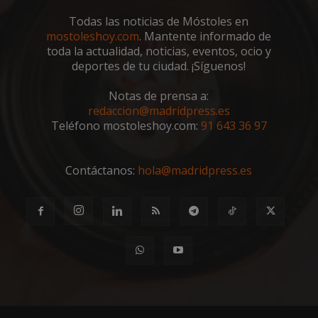
VISITOR_PRIVACY_METADATA
5 meses 4
YouTube
semanas
.youtube.com
Todas las noticias de Móstoles en
mostoleshoy.com
. Mantente informado de
toda la actualidad, noticias, eventos, ocio y
deportes de tu ciudad. ¡Síguenos!
Notas de prensa a:
redaccion@madridpress.es
Teléfono mostoleshoy.com:
91 643 36 97
Contáctanos:
hola@madridpress.es
msToken
.tiktok.com
1 semana 
días