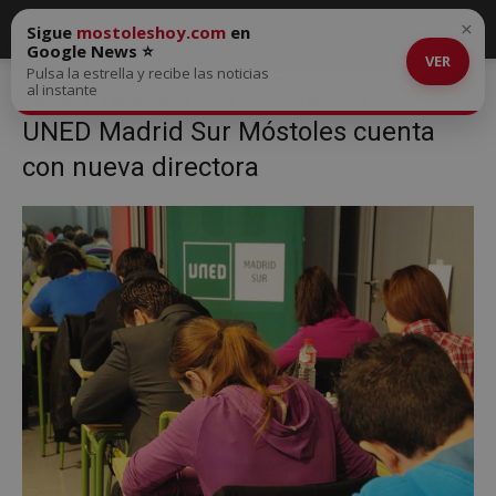
×
Sigue
mostoleshoy.com
en
Google News ⭐
VER
Pulsa la estrella y recibe las noticias
Inicio
UNED Madrid Sur Móstoles cuenta con nueva directora
al instante
UNED Madrid Sur Móstoles cuenta con nueva directora
UNED Madrid Sur Móstoles cuenta
con nueva directora