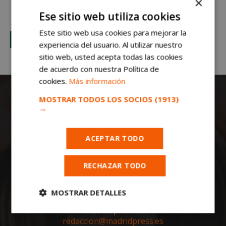
×
Ese sitio web utiliza cookies
Este sitio web usa cookies para mejorar la
experiencia del usuario. Al utilizar nuestro
sitio web, usted acepta todas las cookies
de acuerdo con nuestra Política de
cookies.
Más información
MOSTRAR TODOS LOS SOCIOS
(1913)
→
ACEPTAR TODO
Todas las noticias de Móstoles en
RECHAZAR TODO
mostoleshoy.com
. Mantente informado de
toda la actualidad, noticias, eventos, ocio y
deportes de tu ciudad. ¡Síguenos!
MOSTRAR DETALLES
Notas de prensa a:
Cookies
Cookies de
redaccion@madridpress.es
estrictamente
rendimiento