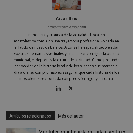
CookieScriptConsent
4 semanas 
CookieScript
días
mostoleshoy.com
Aitor Bris
https://mostoleshoy.com
Periodista y cronista de la actualidad local en
mostoleshoy.com. Con una trayectoria profesional volcada en
el latido de nuestros barrios, Aitor se ha especializado en dar
voz a las demandas vecinales y en analizar con rigor la política
municipal, el deporte y la cultura de la ciudad. Como profundo
conocedor de la historia local y de los sucesos que marcan el
día a día, su compromiso es asegurar que cada historia de los
mostoleños sea contada con precisión, rigor y cercanía.
__cf_bm
29 minuto
Cloudflare Inc.
58 segundo
.twitter.com
Artículos relacionados
Más del autor
Móstoles mantiene la mirada puesta en