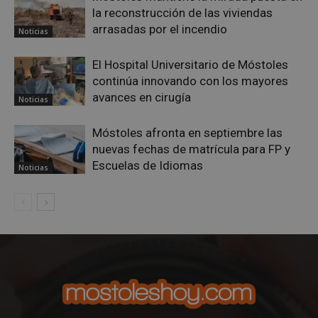
la reconstrucción de las viviendas
VISITOR_PRIVACY_METADATA
5 meses 4
YouTube
semanas
.youtube.com
arrasadas por el incendio
Noticias
El Hospital Universitario de Móstoles
continúa innovando con los mayores
avances en cirugía
Noticias
Móstoles afronta en septiembre las
nuevas fechas de matrícula para FP y
Escuelas de Idiomas
Noticias
msToken
.tiktok.com
1 semana 
días