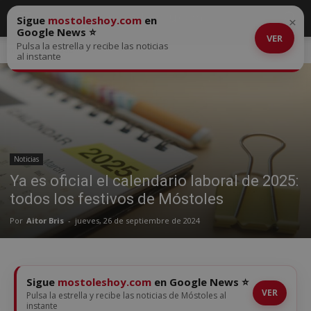
Sigue
mostoleshoy.com
en
×
Google News ⭐
VER
Pulsa la estrella y recibe las noticias
Inicio
Noticias
al instante
Noticias
Ya es oficial el calendario laboral de 2025:
todos los festivos de Móstoles
Por
Aitor Bris
-
jueves, 26 de septiembre de 2024
Sigue
mostoleshoy.com
en Google News ⭐
VER
Pulsa la estrella y recibe las noticias de Móstoles al
instante