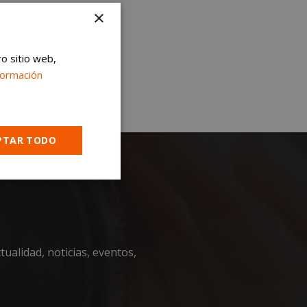
×
ro sitio web,
formación
PTAR TODO
Cookies no
clasificadas
ualidad, noticias, eventos,
encias