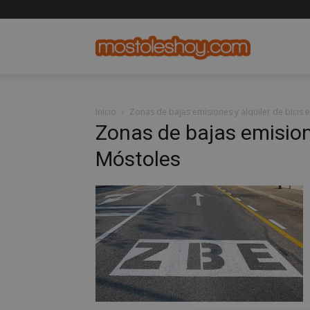
mostolesho
Inicio
Zonas de bajas emisiones y alquiler de bicis 
Zonas de bajas emisione
Móstoles