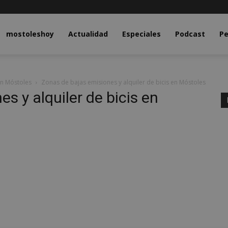
y.com
mostoleshoy
Actualidad
Especiales
Podcast
Pe
en Móstoles
Zonas de bajas emisiones y alquiler de bicis en Móstoles
s y alquiler de bicis en