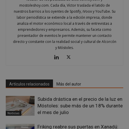
(_GR
mostoleshoy.com. Cada día, Víctor traslada el latido de
cuan
ejec
nuestros barrios a los oyentes de Spotify, iVoox y YouTube. Su
fin d
labor periodística se extiende a la edición impresa, donde
prop
su an
analiza el motor económico local a través de entrevistas a
ries
emprendedores y empresarios. Además, su faceta como
CookieScriptConsent
1 mes
El se
CookieScript
presentador de eventos le permite mantener un contacto
Cook
mostoleshoy.com
directo y constante con la realidad social y cultural de Alcorcón
Scri
utili
y Móstoles.
cook
reco
pref
de
cons
de c
los v
nece
el b
Artículos relacionados
Más del autor
cook
Cook
Scri
Subida drástica en el precio de la luz en
func
corr
Móstoles: sube más de un 18% durante
__cf_bm
30 minutos
Esta
Cloudflare Inc.
el mes de julio
Noticias
utili
.vimeo.com
dist
hum
Friking reabre sus puertas en Xanadú:
bots.