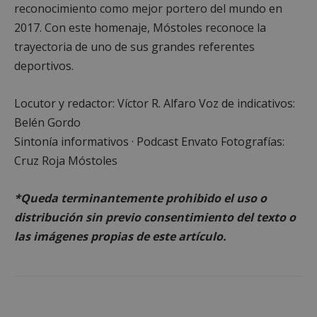
reconocimiento como mejor portero del mundo en
2017. Con este homenaje, Móstoles reconoce la
trayectoria de uno de sus grandes referentes
deportivos.
Cookies estrictamente necesarias
Locutor y redactor: Víctor R. Alfaro Voz de indicativos:
Cookies de rendimiento
Belén Gordo
Cookies de preferencias
Sintonía informativos · Podcast Envato Fotografías:
Cookies de funcionalidad
Cruz Roja Móstoles
Cookies no clasificadas
*Queda terminantemente prohibido el uso o
Las cookies estrictamente necesarias permiten la
funcionalidad principal del sitio web, como el
distribución sin previo consentimiento del texto o
inicio de sesión de usuario y la gestión de cuentas.
las imágenes propias de este artículo.
El sitio web no se puede utilizar correctamente sin
las cookies estrictamente necesarias.
Proveedor
/
Nombre
Vencimiento
Desc
Dominio
PHPSESSID
Sesión
Cook
PHP.net
gene
mostoleshoy.com