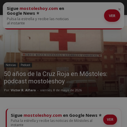
Sigue
mostoleshoy.com
en
×
Google News ⭐
VER
Pulsa la estrella y recibe las noticias
Inicio
Noticias
al instante
Noticias
Podcast
50 años de la Cruz Roja en Móstoles:
podcast mostoleshoy
Por
Víctor R. Alfaro
-
viernes, 8 de mayo de 2026
Sigue
mostoleshoy.com
en Google News ⭐
VER
Pulsa la estrella y recibe las noticias de Móstoles al
instante