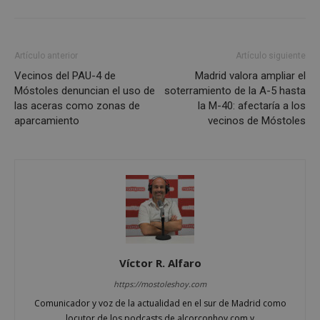
apli
basa
leng
Este
iden
prop
Artículo anterior
Artículo siguiente
gene
utili
Vecinos del PAU-4 de
Madrid valora ampliar el
mant
Móstoles denuncian el uso de
soterramiento de la A-5 hasta
vari
sesi
las aceras como zonas de
la M-40: afectaría a los
usua
aparcamiento
vecinos de Móstoles
Nor
es u
gene
azar
en q
pued
espe
sitio
buen
es m
un e
inic
para
entr
Víctor R. Alfaro
_GRECAPTCHA
6 meses
Goo
Google LLC
reC
https://mostoleshoy.com
www.google.com
esta
Comunicador y voz de la actualidad en el sur de Madrid como
cook
nece
locutor de los podcasts de alcorconhoy.com y