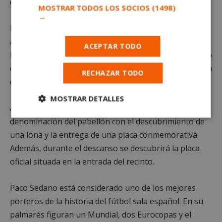
deporte.
MOSTRAR TODOS LOS SOCIOS
(1498)
→
El encuentro se celebrará a las 12:30 horas en el
actual Pabellón Municipal Móstoles-Sur, que pasará a
ACEPTAR TODO
llevar oficialmente el nombre del exportero mostoleño
en reconocimiento a su trayectoria y vinculación con la
RECHAZAR TODO
ciudad.
MOSTRAR DETALLES
Antes del partido se inaugurará la nueva
Cookies
Cookies de
denominación del pabellón con el descubrimiento de
estrictamente
rendimiento
una lona y la entrega de una placa conmemorativa.
necesarias
Además, durante el descanso se descubrirá la placa
oficial situada en la entrada del recinto.
Cookies de
Cookies de
preferencias
funcionalidad
Paco Sedano está considerado uno de los mejores
porteros de la historia del fútbol sala español. En su
palmarés figuran un Mundial, dos Eurocopas y el
Cookies no clasificadas