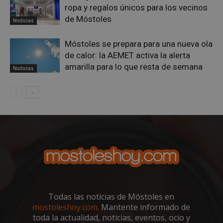
bene
ropa y regalos únicos para los vecinos
para 
web,
de Móstoles
Noticias
de r
info
váli
Móstoles se prepara para una nueva ola
uso d
web
de calor: la AEMET activa la alerta
amarilla para lo que resta de semana
Noticias
Storage declaration
Storage
Nombre
Descripción
type
job_listing_60028_0
_grecaptcha
google_auto_fc_cmp_setting
Proveedor
/
Nombre
Vencimiento
Proveedor
Dominio
Todas las noticias de Móstoles en
Nombre
Vencimiento
Descripción
Nombre
/
Dominio
Proveedor
/
Dominio
Vencimiento
Desc
mostoleshoy.com
. Mantente informado de
VISITOR_PRIVACY_METADATA
6 meses
YouTube
.youtube.com
OAID
vuid
1 año 1 mes
El reproductor
1 año
Asoci
Vimeo.com
OpenX
Proveedor
/
toda la actualidad, noticias, eventos, ocio y
Nombre
Vencimiento
Descripc
de vídeo de
plat
Inc.
Technologies Inc.