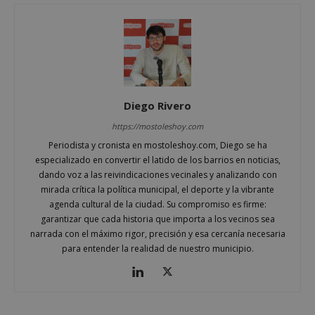
Analy
es u
VISITOR_INFO1_LIVE
6 meses
Youtube
Google LLC
actua
establece
.youtube.com
signif
esta cook
servi
para reali
análi
un
Goog
seguimie
utili
de las
cooki
preferenc
utili
del usuar
disti
Diego Rivero
para los
usuar
videos de
asig
https://mostoleshoy.com
Youtube
núm
incrustad
gene
Periodista y cronista en mostoleshoy.com, Diego se ha
en los siti
alea
también
especializado en convertir el latido de los barrios en noticias,
com
puede
ident
dando voz a las reivindicaciones vecinales y analizando con
determin
de cl
si el visit
mirada crítica la política municipal, el deporte y la vibrante
inclu
del sitio 
cada 
agenda cultural de la ciudad. Su compromiso es firme:
está
de p
utilizando
garantizar que cada historia que importa a los vecinos sea
un si
versión
utili
narrada con el máximo rigor, precisión y esa cercanía necesaria
nueva o
calcu
antigua de
para entender la realidad de nuestro municipio.
dato
interfaz 
visit
Youtube.
sesio
camp
los i
de an
sitios