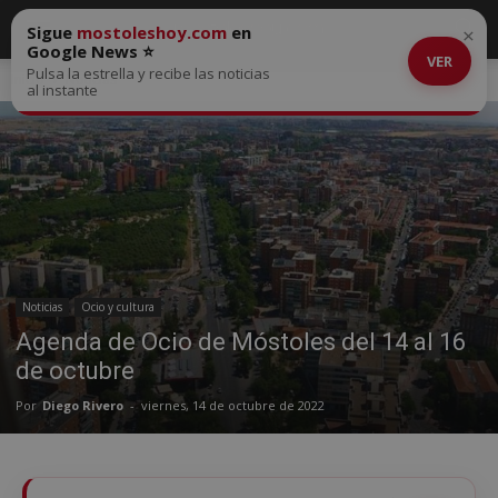
Sigue
mostoleshoy.com
en
×
Google News ⭐
VER
Pulsa la estrella y recibe las noticias
Inicio
Noticias
al instante
Noticias
Ocio y cultura
Agenda de Ocio de Móstoles del 14 al 16
de octubre
Por
Diego Rivero
-
viernes, 14 de octubre de 2022