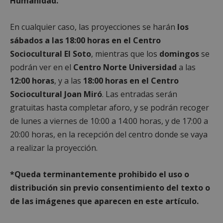
Humanidad.
corr
__cf_bm
30 minutos
Esta
Cloudflare Inc.
utili
.vimeo.com
En cualquier caso, las proyecciones se harán
los
dist
hum
sábados a las 18:00 horas en el Centro
bots.
bene
Sociocultural El Soto
, mientras que los
domingos
se
para 
web,
podrán ver en el
Centro Norte Universidad
a las
de r
info
12:00 horas
, y a las
18:00 horas en el Centro
váli
uso d
Sociocultural Joan Miró
. Las entradas serán
web
gratuitas hasta completar aforo, y se podrán recoger
Storage declaration
de lunes a viernes de 10:00 a 14:00 horas, y de 17:00 a
20:00 horas, en la recepción del centro donde se vaya
Storage
Nombre
Descripción
type
a realizar la proyección.
job_listing_60028_0
_grecaptcha
*Queda terminantemente prohibido el uso o
google_auto_fc_cmp_setting
distribución sin previo consentimiento del texto o
de las imágenes que aparecen en este artículo.