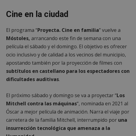
entr
_GRECAPTCHA
6 meses
Goo
Google LLC
Cine en la ciudad
reC
www.google.com
esta
cook
nece
El programa “
Proyecta. Cine en familia
” vuelve a
(_GR
cuan
Móstoles,
arrancando este fin de semana con una
ejec
fin d
película el sábado y el domingo. El objetivo es ofrecer
prop
su an
ocio inclusivo y de calidad a los vecinos del municipio,
ries
apostando también por la proyección de filmes con
CookieScriptConsent
1 mes
El se
CookieScript
Cook
mostoleshoy.com
subtítulos en castellano para los espectadores con
Scri
utili
dificultades auditivas
.
cook
reco
pref
de
El próximo sábado y domingo se va a proyectar “
Los
cons
Mitchell contra las máquinas
“, nominada en 2021 al
de c
los v
Óscar a mejor película de animación. Narra el viaje por
nece
el b
carretera de la familia Mitchell, interrumpido por
una
cook
Cook
insurrección tecnológica que amenaza a la
Scri
func