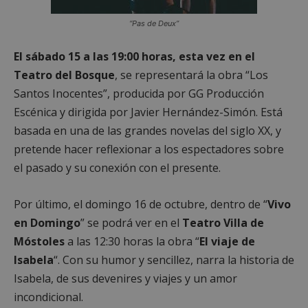
Proveedor
/
Nombre
Vencimiento
Desc
“Pas de Deux”
Dominio
PHPSESSID
Sesión
Cook
PHP.net
El sábado 15 a las 19:00 horas, esta vez en el
gene
mostoleshoy.com
apli
Teatro del Bosque
, se representará la obra “Los
basa
leng
Santos Inocentes”, producida por GG Producción
Este
iden
Escénica y dirigida por Javier Hernández-Simón. Está
prop
gene
basada en una de las grandes novelas del siglo XX, y
utili
mant
pretende hacer reflexionar a los espectadores sobre
vari
sesi
el pasado y su conexión con el presente.
usua
Nor
es u
Por último, el domingo 16 de octubre, dentro de “
Vivo
gene
azar
en Domingo
” se podrá ver en el
Teatro Villa de
en q
pued
Móstoles
a las 12:30 horas la obra “
El viaje de
espe
sitio
Isabela
“. Con su humor y sencillez, narra la historia de
buen
es m
Isabela, de sus devenires y viajes y un amor
un e
inic
incondicional.
para