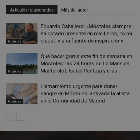
_ga_CJ6TH46G2D
.mostoleshoy.com
1 año 1 mes
Goog
Artículos relacionados
Más del autor
Analy
esta 
para
el es
Eduardo Caballero: «Móstoles siempre
sesió
ha estado presente en mis libros, es mi
ciudad y una fuente de inspiración»
Noticias
Qué hacer gratis este fin de semana en
Móstoles: las 24 horas de Le Mans en
Masterslot, Isabel Pantoja y más
Noticias
Llamamiento urgente para donar
sangre en Móstoles: activada la alerta
en la Comunidad de Madrid
Noticias