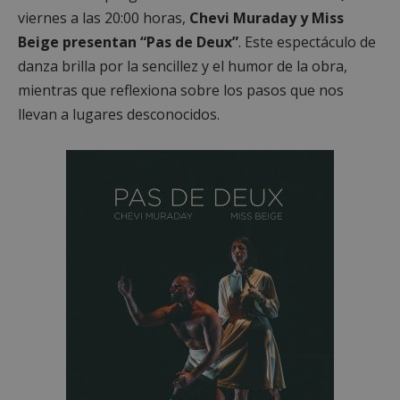
preferencias
funcionalidad
viernes a las 20:00 horas,
Chevi Muraday y Miss
Beige presentan “Pas de Deux”
. Este espectáculo de
danza brilla por la sencillez y el humor de la obra,
Cookies no clasificadas
mientras que reflexiona sobre los pasos que nos
llevan a lugares desconocidos.
Cookies estrictamente necesarias
Cookies de rendimiento
Cookies de preferencias
Cookies de funcionalidad
Cookies no clasificadas
Las cookies estrictamente necesarias permiten la
funcionalidad principal del sitio web, como el
inicio de sesión de usuario y la gestión de cuentas.
El sitio web no se puede utilizar correctamente sin
las cookies estrictamente necesarias.