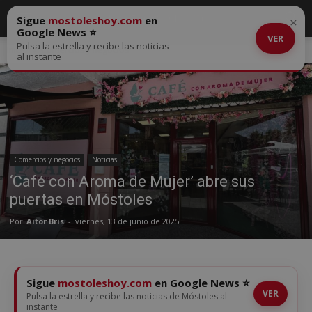
Sigue
mostoleshoy.com
en
×
Google News ⭐
VER
Pulsa la estrella y recibe las noticias
Inicio
Comercios y negocios
al instante
Comercios y negocios
Noticias
‘Café con Aroma de Mujer’ abre sus
puertas en Móstoles
Por
Aitor Bris
-
viernes, 13 de junio de 2025
Sigue
mostoleshoy.com
en Google News ⭐
VER
Pulsa la estrella y recibe las noticias de Móstoles al
instante