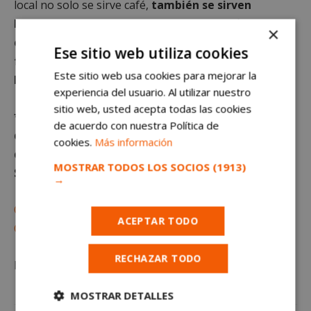
local no solo se sirve café,
también se sirven
historias y emociones en cada taza
. Confirman que
×
cada aroma tiene un nombre, cada sabor, una
Ese sitio web utiliza cookies
fuerza y cada mujer que inspira este lugar, deja
Este sitio web usa cookies para mejorar la
huella en tu paladar.
experiencia del usuario. Al utilizar nuestro
sitio web, usted acepta todas las cookies
*Queda terminantemente prohibido el uso o
de acuerdo con nuestra Política de
distribución sin previo consentimiento del texto o
cookies.
Más información
de las imágenes que aparecen en este artículo.
MOSTRAR TODOS LOS SOCIOS
(1913)
Suscríbete gratis al
→
Canal de WhatsApp
ACEPTAR TODO
Canal de Telegram
RECHAZAR TODO
La
actualidad de Móstoles
en
mostoleshoy.com
MOSTRAR DETALLES