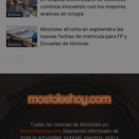
continúa innovando con los mayores
avances en cirugía
Noticias
Móstoles afronta en septiembre las
nuevas fechas de matrícula para FP y
Escuelas de Idiomas
Noticias
__cf_bm
29 minuto
Cloudflare Inc.
58 segundo
.twitter.com
Todas las noticias de Móstoles en
VISITOR_PRIVACY_METADATA
5 meses 4
mostoleshoy.com
. Mantente informado de
YouTube
semanas
.youtube.com
toda la actualidad, noticias, eventos, ocio y