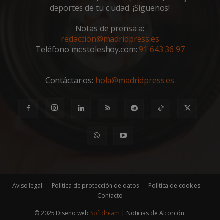
deportes de tu ciudad. ¡Síguenos!
Notas de prensa a:
redaccion@madridpress.es
Teléfono mostoleshoy.com:
91 643 36 97
Contáctanos:
hola@madridpress.es
msToken
.tiktok.com
1 semana 
días
Aviso legal
Política de protección de datos
Política de cookies
Contacto
© 2025 Diseño web
Softdream
| Noticias de Alcorcón: