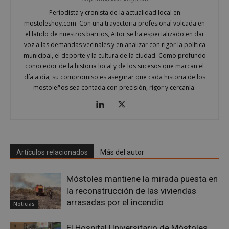
Cookies de funcionalidad
Periodista y cronista de la actualidad local en
Cookies no clasificadas
mostoleshoy.com. Con una trayectoria profesional volcada en
el latido de nuestros barrios, Aitor se ha especializado en dar
Las cookies estrictamente necesarias permiten la
funcionalidad principal del sitio web, como el
voz a las demandas vecinales y en analizar con rigor la política
inicio de sesión de usuario y la gestión de cuentas.
municipal, el deporte y la cultura de la ciudad. Como profundo
El sitio web no se puede utilizar correctamente sin
conocedor de la historia local y de los sucesos que marcan el
las cookies estrictamente necesarias.
día a día, su compromiso es asegurar que cada historia de los
Proveedor
/
Nombre
Vencimient
mostoleños sea contada con precisión, rigor y cercanía.
Dominio
__cf_bm
29 minuto
Cloudflare Inc.
56 segundo
.x.com
Artículos relacionados
Más del autor
Móstoles mantiene la mirada puesta en
la reconstrucción de las viviendas
arrasadas por el incendio
Noticias
CookieScriptConsent
4 semanas 
CookieScript
días
mostoleshoy.com
El Hospital Universitario de Móstoles