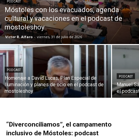
PODCAST
Móstoles con los evacuados, agenda
cultural y vacaciones en el podcast de
mostoleshoy
Víctor R. Alfaro
-
viernes, 31 de julio de 2026
PODCAST
PODCAST
Homenaje a David Lucas, Plan Especial de
Iluminación y planes de ocio en el podcast de
Manuel Sá
mostoleshoy
el podcas
“Diverconciliamos”, el campamento
inclusivo de Móstoles: podcast