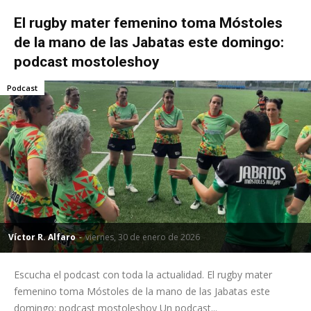
El rugby mater femenino toma Móstoles
de la mano de las Jabatas este domingo:
podcast mostoleshoy
Podcast
Víctor R. Alfaro
-
viernes, 30 de enero de 2026
Escucha el podcast con toda la actualidad. El rugby mater
femenino toma Móstoles de la mano de las Jabatas este
domingo: podcast mostoleshoy Un podcast...