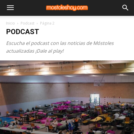
Inicio
Podcast
Página 2
PODCAST
Escucha el podcast con las noticias de Móstoles
actualizadas ¡Dale al play!