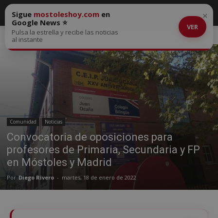
Sigue
mostoleshoy.com
en
×
Google News ⭐
VER
Pulsa la estrella y recibe las noticias
Inicio
Comunidad
al instante
Comunidad
Noticias
Convocatoria de oposiciones para
profesores de Primaria, Secundaria y FP
en Móstoles y Madrid
Por
Diego Rivero
-
martes, 18 de enero de 2022