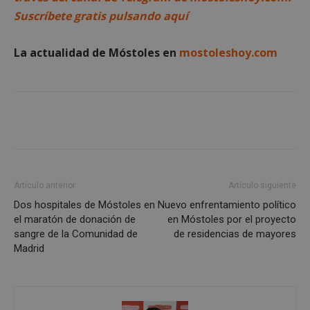
Suscríbete gratis pulsando aquí
Cookies no clasificadas
La actualidad de Móstoles en
mostoleshoy.com
Cookies estrictamente necesarias
Cookies de rendimiento
Cookies de preferencias
Artículo anterior
Artículo siguiente
Dos hospitales de Móstoles en
Nuevo enfrentamiento político
Cookies de funcionalidad
el maratón de donación de
en Móstoles por el proyecto
Cookies no clasificadas
sangre de la Comunidad de
de residencias de mayores
Madrid
Las cookies estrictamente necesarias permiten la
funcionalidad principal del sitio web, como el
inicio de sesión de usuario y la gestión de cuentas.
El sitio web no se puede utilizar correctamente sin
las cookies estrictamente necesarias.