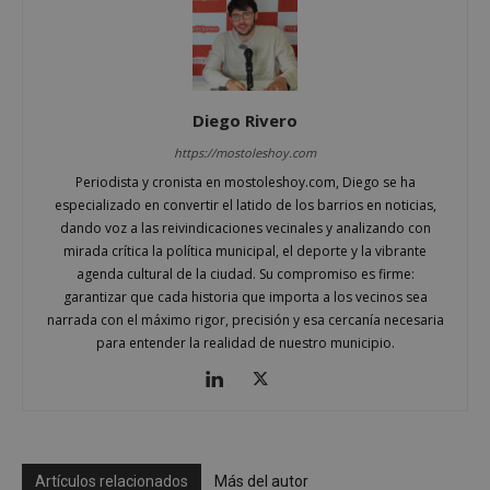
Proveedor
/
Nombre
Vencimient
Dominio
__cf_bm
29 minuto
Cloudflare Inc.
56 segundo
.x.com
Diego Rivero
https://mostoleshoy.com
Periodista y cronista en mostoleshoy.com, Diego se ha
especializado en convertir el latido de los barrios en noticias,
dando voz a las reivindicaciones vecinales y analizando con
mirada crítica la política municipal, el deporte y la vibrante
CookieScriptConsent
4 semanas 
agenda cultural de la ciudad. Su compromiso es firme:
CookieScript
días
mostoleshoy.com
garantizar que cada historia que importa a los vecinos sea
narrada con el máximo rigor, precisión y esa cercanía necesaria
para entender la realidad de nuestro municipio.
Artículos relacionados
Más del autor