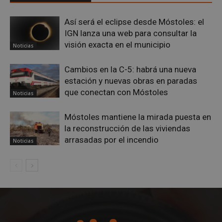
Así será el eclipse desde Móstoles: el
IGN lanza una web para consultar la
__cf_bm
29 minuto
Cloudflare Inc.
58 segundo
.twitter.com
visión exacta en el municipio
Noticias
Cambios en la C-5: habrá una nueva
estación y nuevas obras en paradas
que conectan con Móstoles
Noticias
Móstoles mantiene la mirada puesta en
la reconstrucción de las viviendas
VISITOR_PRIVACY_METADATA
5 meses 4
YouTube
semanas
arrasadas por el incendio
.youtube.com
Noticias