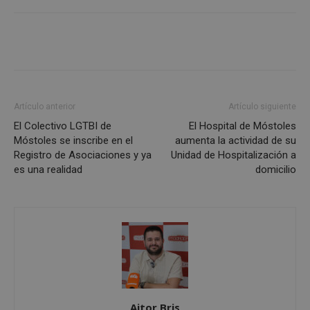
Cookies no clasificadas
Cookies estrictamente necesarias
Artículo anterior
Artículo siguiente
El Colectivo LGTBI de
El Hospital de Móstoles
Cookies de rendimiento
Móstoles se inscribe en el
aumenta la actividad de su
Cookies de preferencias
Registro de Asociaciones y ya
Unidad de Hospitalización a
Cookies de funcionalidad
es una realidad
domicilio
Cookies no clasificadas
Las cookies estrictamente necesarias permiten la
funcionalidad principal del sitio web, como el
inicio de sesión de usuario y la gestión de cuentas.
El sitio web no se puede utilizar correctamente sin
las cookies estrictamente necesarias.
Proveedor
/
Nombre
Vencimiento
Desc
Dominio
PHPSESSID
Sesión
Cook
Aitor Bris
PHP.net