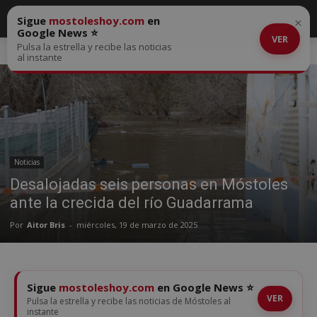
Sigue
mostoleshoy.com
en
×
Google News ⭐
VER
Pulsa la estrella y recibe las noticias
Inicio
Noticias
al instante
Noticias
Desalojadas seis personas en Móstoles
ante la crecida del río Guadarrama
Por
Aitor Bris
-
miércoles, 19 de marzo de 2025
Sigue
mostoleshoy.com
en Google News ⭐
VER
Pulsa la estrella y recibe las noticias de Móstoles al
instante