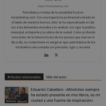
gene
mostoleshoy.com
apli
https://mostoleshoy.com
basa
leng
Periodista y cronista de la actualidad local en
Este
mostoleshoy.com. Con una trayectoria profesional volcada en
iden
prop
el latido de nuestros barrios, Aitor se ha especializado en dar
gene
voz a las demandas vecinales y en analizar con rigor la política
utili
mant
municipal, el deporte y la cultura de la ciudad. Como profundo
vari
conocedor de la historia local y de los sucesos que marcan el
sesi
usua
día a día, su compromiso es asegurar que cada historia de los
Nor
mostoleños sea contada con precisión, rigor y cercanía.
es u
gene
azar
en q
pued
espe
sitio
buen
es m
Artículos relacionados
Más del autor
un e
inic
para
entr
Eduardo Caballero: «Móstoles siempre
ha estado presente en mis libros, es mi
_GRECAPTCHA
6 meses
Goo
Google LLC
reC
www.google.com
ciudad y una fuente de inspiración»
Noticias
esta
cook