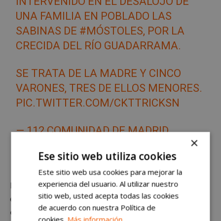
INTERVENIDO EN EL DESALOJO DE
UNA FAMILIA EN POBLADO LAS
SABINAS DE
#MÓSTOLES
, POR LA
CRECIDA DEL RÍO GUADARRAMA.
SE TRATA DE LA MADRE Y CINCO
VARONES, TRES DE ELLOS MENORES.
PIC.TWITTER.COM/CKTTRICKSN
— 112 COMUNIDAD DE MADRID
×
(@112CMADRID)
MARCH 19, 2025
Ese sitio web utiliza cookies
Este sitio web usa cookies para mejorar la
experiencia del usuario. Al utilizar nuestro
Desde el pasado lunes, la
Comunidad de Madrid
se
sitio web, usted acepta todas las cookies
encuentra con la
situación operativa 1
de la
fase de
de acuerdo con nuestra Política de
emergencia del Plan de Inundaciones regional
.
cookies.
Más información