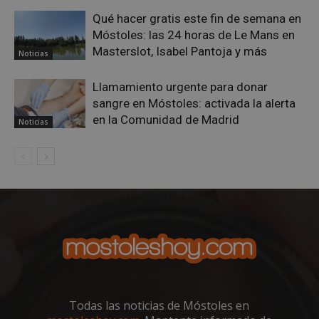
nece
(_GR
Qué hacer gratis este fin de semana en
cuan
Móstoles: las 24 horas de Le Mans en
ejec
fin d
Masterslot, Isabel Pantoja y más
Noticias
prop
su an
ries
Llamamiento urgente para donar
CookieScriptConsent
1 mes
El se
CookieScript
sangre en Móstoles: activada la alerta
Cook
mostoleshoy.com
Scri
en la Comunidad de Madrid
Noticias
utili
cook
reco
pref
de
cons
de c
los v
nece
el b
cook
Cook
Scri
func
corr
__cf_bm
30 minutos
Esta
Cloudflare Inc.
utili
.vimeo.com
Todas las noticias de Móstoles en
dist
hum