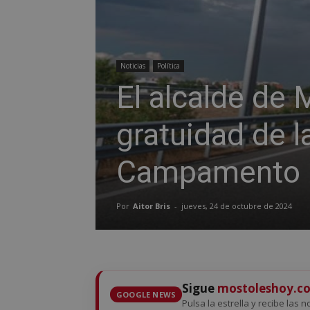
Noticias
Política
El alcalde de 
gratuidad de l
Campamento
Por
Aitor Bris
-
jueves, 24 de octubre de 2024
Sigue
mostoleshoy.c
GOOGLE NEWS
Pulsa la estrella y recibe las 