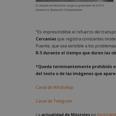
estrictament
necesarias
El alcalde de Móstoles exige la gratuidad de la R-5
durante la Operación Campamento
“Es imprescindible el refuerzo del transp
Cercanías
que registra constantes incide
Cooki
Puente, que sea sensible a los problemas
R-5 durante el tiempo que duren las o
Las cookies estricta
la gestión de cuenta
*Queda terminantemente prohibido el 
Nombre
del texto o de las imágenes que aparec
PHPSESSID
Canal de WhatsApp
Canal de Telegram
_GRECAPTCHA
La
actualidad de Móstoles
en
mostoles