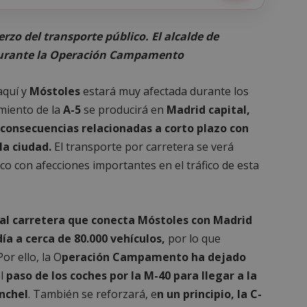
zo del transporte público. El alcalde de
 durante la Operación Campamento
aquí y
Móstoles
estará muy afectada durante los
miento de la
A-5
se producirá en
Madrid capital,
consecuencias relacionadas a corto plazo con
la ciudad.
El transporte por carretera se verá
co con afecciones importantes en el tráfico de esta
pal carretera que conecta Móstoles con Madrid
día a cerca de 80.000 vehículos,
por lo que
or ello, la O
peración Campamento ha dejado
el
paso de los coches por la M-40 para llegar a la
anchel
. También se reforzará, e
n un principio, la C-