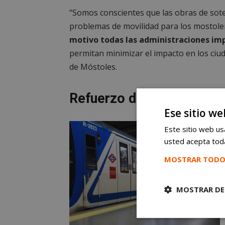
“Somos conscientes que las obras de sot
problemas de movilidad para los mostoleño
motivo todas las administraciones im
permitan minimizar el impacto en los ci
de Móstoles.
Refuerzo del transporte 
Ese sitio we
Este sitio web usa
usted acepta toda
MOSTRAR TODO
MOSTRAR DE
Cookies