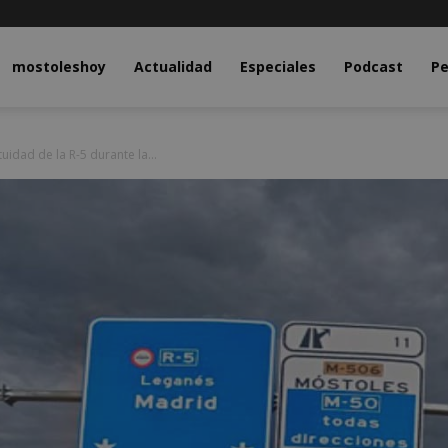
y.com
mostoleshoy
Actualidad
Especiales
Podcast
Pe
uidad de la R-5 durante la...