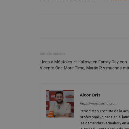
CookieScriptConse
__cf_bm
Storage declaratio
Artículo anterior
Nombre
Llega a Móstoles el Halloween Family Day con
Vicente One More Time, Martin R y muchos m
job_listing_60028_0
_grecaptcha
google_auto_fc_c
Aitor Bris
Nombre
https://mostoleshoy.com
Nombre
Provee
Nombre
VISITOR_PRIVACY
Periodista y cronista de la a
/
Domin
Nombre
OAID
profesional volcada en el lati
vuid
Vimeo.
las demandas vecinales y en ana
YSC
Inc.
.vimeo