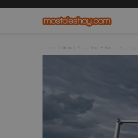
mostolesho
Inicio
Noticias
El alcalde de Móstoles exige la grat