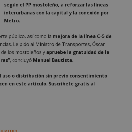
e
rendimiento
preferencias
funcionalidad
según el PP mostoleño, a reforzar las líneas
interurbanas con la capital y la conexión por
Metro.
orte público, así como la
mejora de la línea C-5 de
ncias. Le pido al Ministro de Transportes, Óscar
es estrictamente necesarias
Cookies de rendimiento
Cookies de prefer
 de los mostoleños y
apruebe la gratuidad de la
Cookies de funcionalidad
Cookies no clasificadas
bras”
, concluyó
Manuel Bautista.
mente necesarias permiten la funcionalidad principal del sitio web, como el inicio d
s. El sitio web no se puede utilizar correctamente sin las cookies estrictamente nece
uso o distribución sin previo consentimiento
Proveedor
/
Vencimiento
Descripción
en en este artículo. Suscríbete gratis al
Dominio
Sesión
Cookie generada por aplicaciones basadas
PHP.net
PHP. Este es un identificador de propósit
mostoleshoy.com
utiliza para mantener las variables de ses
Normalmente es un número generado al a
que se usa puede ser específico del sitio
ejemplo es mantener un estado de inicio
usuario entre páginas.
6 meses
Google reCAPTCHA establece una cookie 
Google LLC
hoy.com
(_GRECAPTCHA) cuando se ejecuta con el 
www.google.com