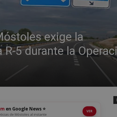
Móstoles exige la
a R-5 durante la Operac
om
en Google News ⭐
VER
noticias de Móstoles al instante