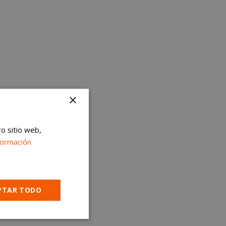
×
ro sitio web,
formación
PTAR TODO
Cookies no