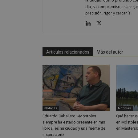
la ciudad. Como profundo cono
día, su compromiso es asegur
_cfuvid
.vimeo
NID
_ga
precisión, rigor y cercanía.
VISITOR_INFO1_LIV
_ga_CJ6TH46G2D
Artículos relacionados
Más del autor
Noticias
Noticias
Eduardo Caballero: «Móstoles
Qué hacer gr
siempre ha estado presente en mis
en Móstoles
libros, es mi ciudad y una fuente de
en Masterslo
inspiración»