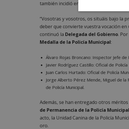
también incidió en los 50 años que llevan
Cookies
estrictament
“Vosotras y vosotros, os situáis bajo la 
necesarias
deber que convierte vuestra vocación en
continuó la
Delegada del Gobierno
. Por
Medalla de la Policía Municipal
:
Álvaro Rojas Broncano: Inspector Jefe de P
Cooki
Javier Rodríguez Castillo: Oficial de Policía
Juan Carlos Hurtado: Oficial de Policía Muni
Jorge Alberto Pérez Mende, Miguel de la F
Las cookies estricta
la gestión de cuenta
de Policía Municipal.
Nombre
Además, se han entregado otros méritos
PHPSESSID
de Permanencia de la Policía Municipal
acto, la Unidad Canina de la Policía Munic
oro.