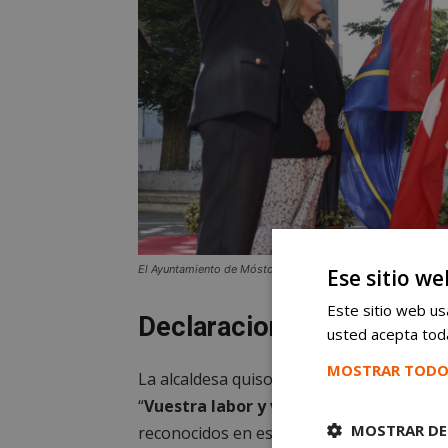
El Ayuntamiento de Móstoles le entrega a la Delegada del Go
Ese sitio we
Este sitio web usa
Declaraciones y más med
usted acepta toda
MOSTRAR TODO
La alcaldesa quiso agradecer al cuerpo de
“
Vuestra labor y vuestro compromiso de
MOSTRAR DE
reconocidos en este día, pero también cad