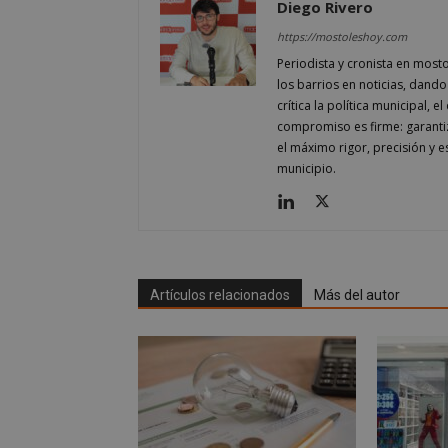
OAID
Diego Rivero
vuid
Vimeo.
YSC
Inc.
https://mostoleshoy.com
.vimeo
Periodista y cronista en most
_cfuvid
.vimeo
NID
los barrios en noticias, dando
_ga
crítica la política municipal, 
compromiso es firme: garantiz
VISITOR_INFO1_LIV
el máximo rigor, precisión y 
municipio.
_ga_CJ6TH46G2D
Artículos relacionados
Más del autor