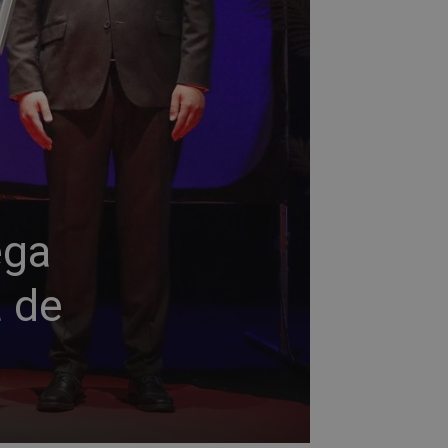
ega
a de