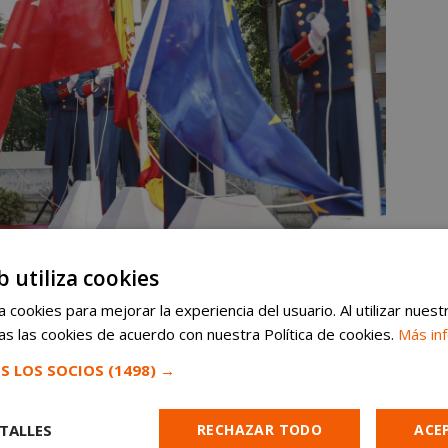
bierno la Medalla de la Policía Municipal
b utiliza cookies
 cookies para mejorar la experiencia del usuario. Al utilizar nuest
allas
s las cookies de acuerdo con nuestra Política de cookies.
Más in
S LOS SOCIOS
(1498) →
 policía el trabajo que desempeñan en la ciudad:
 servicio a la ciudadanía
merecen ser
TALLES
RECHAZAR TODO
ACE
a uno de los días del año”. Además, la regidora