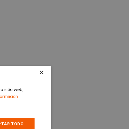
×
ro sitio web,
formación
PTAR TODO