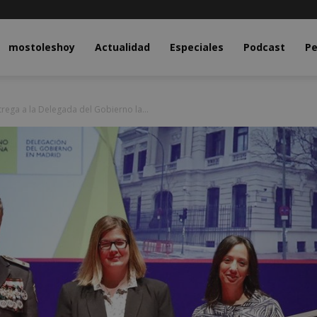
y.com
mostoleshoy
Actualidad
Especiales
Podcast
Pe
rega a la Delegada del Gobierno la...