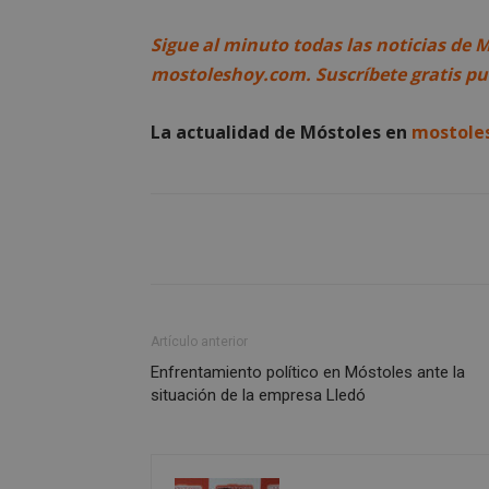
_GRECAPTCHA
Sigue al minuto todas las noticias de 
mostoleshoy.com. Suscríbete gratis p
CookieScriptConse
La actualidad de Móstoles en
mostole
__cf_bm
Storage declaratio
Nombre
job_listing_60028_0
Artículo anterior
_grecaptcha
Enfrentamiento político en Móstoles ante la
google_auto_fc_c
situación de la empresa Lledó
Nombre
Nombre
Provee
Nombre
VISITOR_PRIVACY
/
Domin
Nombre