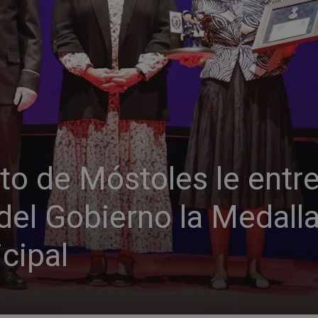
to de Móstoles le entr
del Gobierno la Medall
icipal