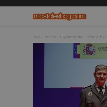
mostolesho
Inicio
Noticias
El Ayuntamiento de Móstoles le ent