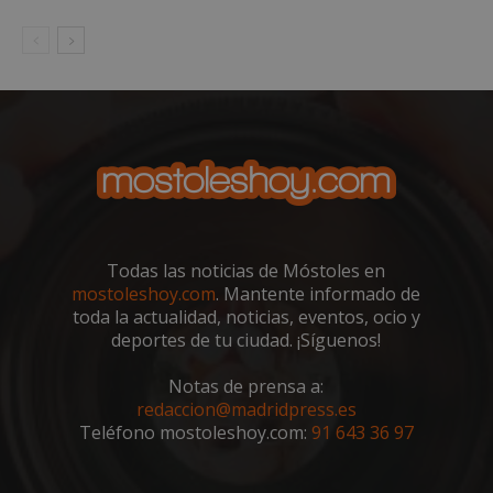
su an
ries
CookieScriptConsent
1 mes
El se
CookieScript
Cook
mostoleshoy.com
Scri
utili
cook
reco
pref
de
cons
de c
los v
nece
el b
cook
Cook
Todas las noticias de Móstoles en
Scri
mostoleshoy.com
. Mantente informado de
func
corr
toda la actualidad, noticias, eventos, ocio y
deportes de tu ciudad. ¡Síguenos!
__cf_bm
30 minutos
Esta
Cloudflare Inc.
utili
.vimeo.com
dist
Notas de prensa a:
hum
bots.
redaccion@madridpress.es
bene
Teléfono mostoleshoy.com:
91 643 36 97
para 
web,
de r
info