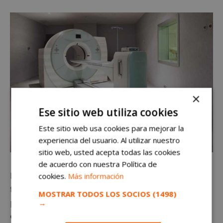
×
Ese sitio web utiliza cookies
Este sitio web usa cookies para mejorar la
experiencia del usuario. Al utilizar nuestro
sitio web, usted acepta todas las cookies
de acuerdo con nuestra Política de
Lo cierto es que la Comunidad de Madrid destaca de
cookies.
Más información
forma sobresaliente en este ranking. La sanidad
MOSTRAR TODOS LOS SOCIOS
(1498)
pública madrileña tiene
hasta seis de sus hospitales
→
entre los 10 mejores:
Fundación Jiménez Díaz (1), La