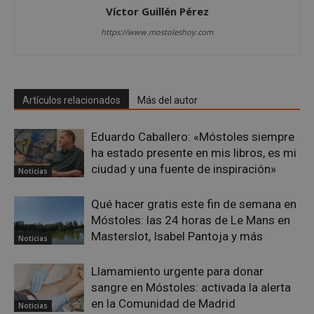
Víctor Guillén Pérez
gene
utili
mant
https://www.mostoleshoy.com
vari
sesi
usua
Nor
es u
gene
azar
Artículos relacionados
Más del autor
en q
pued
espe
Eduardo Caballero: «Móstoles siempre
sitio
buen
ha estado presente en mis libros, es mi
es m
un e
ciudad y una fuente de inspiración»
Noticias
inic
para
entr
Qué hacer gratis este fin de semana en
_GRECAPTCHA
6 meses
Goo
Google LLC
Móstoles: las 24 horas de Le Mans en
reC
www.google.com
Masterslot, Isabel Pantoja y más
esta
Noticias
cook
nece
(_GR
Llamamiento urgente para donar
cuan
ejec
sangre en Móstoles: activada la alerta
fin d
en la Comunidad de Madrid
prop
Noticias