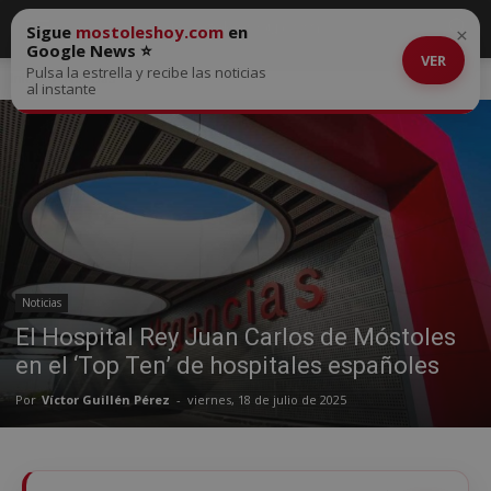
Sigue
mostoleshoy.com
en
×
Google News ⭐
VER
Pulsa la estrella y recibe las noticias
Inicio
Noticias
al instante
Noticias
El Hospital Rey Juan Carlos de Móstoles
en el ‘Top Ten’ de hospitales españoles
Por
Víctor Guillén Pérez
-
viernes, 18 de julio de 2025