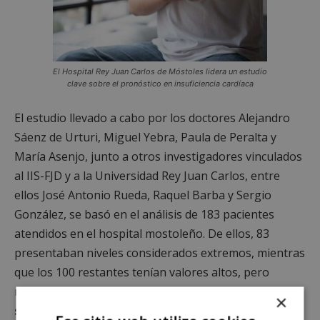
El Hospital Rey Juan Carlos de Móstoles lidera un estudio
clave sobre el pronóstico en insuficiencia cardíaca
El estudio llevado a cabo por los doctores Alejandro
Sáenz de Urturi, Miguel Yebra, Paula de Peralta y
María Asenjo, junto a otros investigadores vinculados
al IIS-FJD y a la Universidad Rey Juan Carlos, entre
ellos José Antonio Rueda, Raquel Barba y Sergio
González, se basó en el análisis de 183 pacientes
atendidos en el hospital mostoleño. De ellos, 83
presentaban niveles considerados extremos, mientras
que los 100 restantes tenían valores altos, pero
menos preocupantes.
Aunque todos tenían una
×
situación clínica similar, el grupo con cifras más