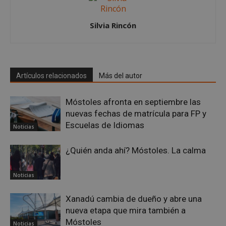
funcionalidad principal del sitio web, como el
inicio de sesión de usuario y la gestión de cuentas.
El sitio web no se puede utilizar correctamente sin
Silvia Rincón
las cookies estrictamente necesarias.
Proveedor
/
Nombre
Vencimient
Dominio
__cf_bm
29 minuto
Cloudflare Inc.
56 segundo
.x.com
Artículos relacionados
Más del autor
Móstoles afronta en septiembre las
nuevas fechas de matrícula para FP y
Escuelas de Idiomas
Noticias
¿Quién anda ahí? Móstoles. La calma
CookieScriptConsent
4 semanas 
CookieScript
días
mostoleshoy.com
Noticias
Xanadú cambia de dueño y abre una
nueva etapa que mira también a
Móstoles
Noticias