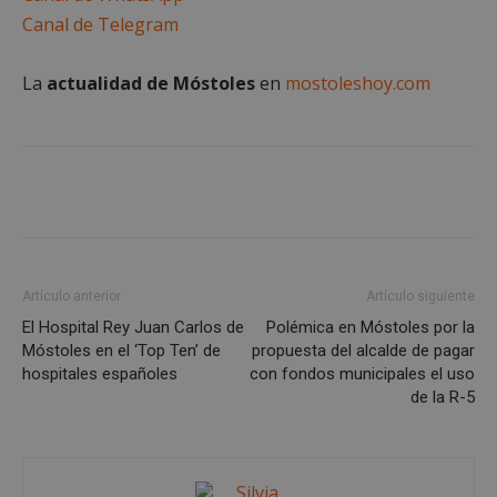
Canal de Telegram
Cookies de
Cookies de
preferencias
funcionalidad
La
actualidad de Móstoles
en
mostoleshoy.com
Cookies no clasificadas
Artículo anterior
Artículo siguiente
Cookies estrictamente necesarias
El Hospital Rey Juan Carlos de
Polémica en Móstoles por la
Móstoles en el ‘Top Ten’ de
propuesta del alcalde de pagar
Cookies de rendimiento
hospitales españoles
con fondos municipales el uso
Cookies de preferencias
de la R-5
Cookies de funcionalidad
Cookies no clasificadas
Las cookies estrictamente necesarias permiten la