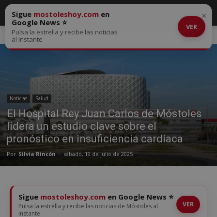
Sigue
mostoleshoy.com
en
×
Google News ⭐
VER
Pulsa la estrella y recibe las noticias
Inicio
Noticias
al instante
Noticias
Salud
El Hospital Rey Juan Carlos de Móstoles
lidera un estudio clave sobre el
pronóstico en insuficiencia cardíaca
Por
Silvia Rincón
-
sábado, 19 de julio de 2025
Sigue
mostoleshoy.com
en Google News ⭐
VER
Pulsa la estrella y recibe las noticias de Móstoles al
instante