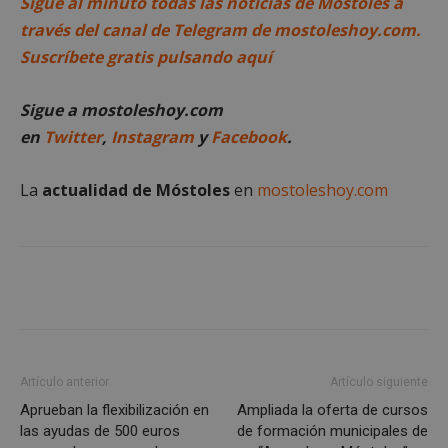
Sigue al minuto todas las noticias de Móstoles a
través del canal de Telegram de mostoleshoy.com.
Suscríbete gratis pulsando aquí
Sigue a mostoleshoy.com
en
Twitter
,
Instagram
y
Facebook
.
La
actualidad de Móstoles
en
mostoleshoy.com
__cf_bm
29 minuto
Cloudflare Inc.
58 segundo
.twitter.com
Artículo anterior
Artículo siguiente
Aprueban la flexibilización en
Ampliada la oferta de cursos
VISITOR_PRIVACY_METADATA
5 meses 4
YouTube
las ayudas de 500 euros
de formación municipales de
semanas
.youtube.com