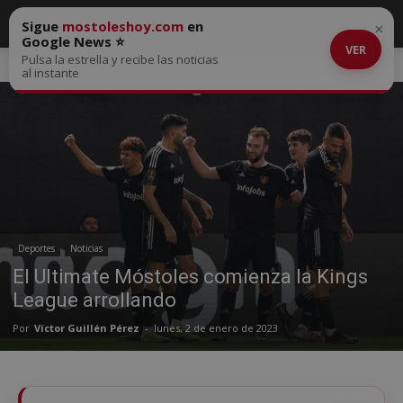
Sigue
mostoleshoy.com
en
×
Google News ⭐
VER
Pulsa la estrella y recibe las noticias
Inicio
Deportes
al instante
Deportes
Noticias
El Ultimate Móstoles comienza la Kings
League arrollando
Por
Víctor Guillén Pérez
-
lunes, 2 de enero de 2023