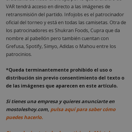
Cookies de funcionalidad
VAR tendrá acceso en directo a las imágenes de
Cookies no clasificadas
retransmisión del partido. Infojobs es el patrocinador
oficial del torneo y está en todas las camisetas. Otra de
Las cookies estrictamente necesarias permiten la
funcionalidad principal del sitio web, como el
los patrocinadores es Shukran Foods, Cupra que da
inicio de sesión de usuario y la gestión de cuentas.
El sitio web no se puede utilizar correctamente sin
nombre al pabellón pero también cuentan con
las cookies estrictamente necesarias.
Grefusa, Spotify, Simyo, Adidas o Mahou entre los
Proveedor
/
Nombre
Vencimient
patrocinios.
Dominio
__cf_bm
29 minuto
Cloudflare Inc.
56 segundo
.x.com
*Queda terminantemente prohibido el uso o
distribución sin previo consentimiento del texto o
de las imágenes que aparecen en este artículo.
Si tienes una empresa y quieres anunciarte en
mostoleshoy.com,
pulsa aquí para saber cómo
puedes hacerlo.
CookieScriptConsent
4 semanas 
CookieScript
días
mostoleshoy.com