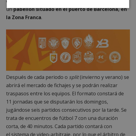
el
26 de marzo
. La Kings League se juega en
Cookies
Cookies de
un
pabellón situado en el puerto de Barcelona, en
estrictamente
rendimiento
la Zona Franca
.
necesarias
Cookies de
Cookies de
preferencias
funcionalidad
Cookies no clasificadas
Después de cada periodo o
split
(invierno y verano) se
abrirá el mercado de fichajes y se podrán realizar
traspasos entre los equipos. El formato constará de
11 jornadas que se disputarán los domingos,
jugándose seis partidos consecutivos por la tarde. Se
Cookies estrictamente necesarias
trata de encuentros de fútbol 7 con una duración
Cookies de rendimiento
corta, de 40 minutos. Cada partido contará con
Cookies de preferencias
el sistema de video-arbitraje, por lo que el árbitro de