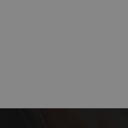
 confianza y anular
ad basada en la
ncial para apoyar las
io web y
isitantes
Descripción