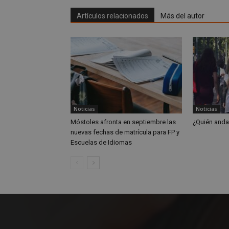
Artículos relacionados
Más del autor
Storage declaratio
Nombre
wpjm-stat-job_vie
__tt_embed__stora
Noticias
Noticias
wpjm-stat-job_vie
Móstoles afronta en septiembre las
¿Quién anda
nuevas fechas de matrícula para FP y
wpjm-stat-job_vie
Escuelas de Idiomas
wpjm-stat-job_vie
wpjm-stat-job_vie
google_auto_fc_c
wpjm-stat-job_vie
wpjm-stat-job_vie
wpjm-stat-job_vie