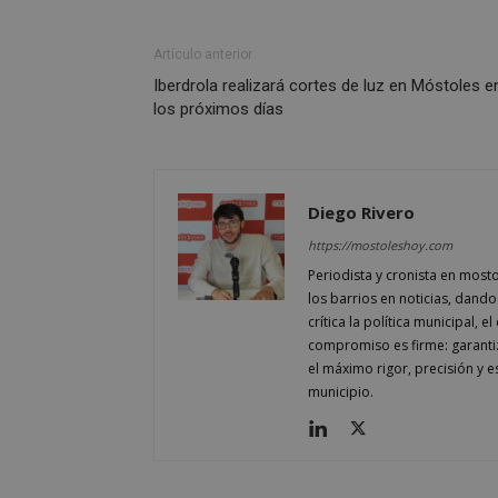
__cf_bm
Artículo anterior
Iberdrola realizará cortes de luz en Móstoles e
CookieScriptConse
los próximos días
__cf_bm
Diego Rivero
https://mostoleshoy.com
VISITOR_PRIVACY
Periodista y cronista en most
los barrios en noticias, dando
crítica la política municipal, 
compromiso es firme: garantiz
el máximo rigor, precisión y 
municipio.
msToken
cf_clearance