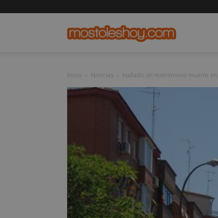
mostolesho
Inicio
Noticias
Hallado un matrimonio muerto en 