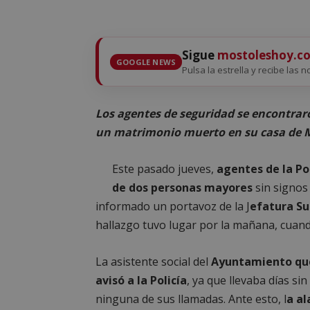
Sigue
mostoleshoy.c
GOOGLE NEWS
Pulsa la estrella y recibe las 
Los agentes de seguridad se encontraro
un matrimonio muerto en su casa de 
Este pasado jueves,
agentes de la Po
de dos personas mayores
sin signos 
informado un portavoz de la J
efatura Su
hallazgo tuvo lugar por la mañana, cuand
La asistente social del
Ayuntamiento que
avisó a la Policía
, ya que llevaba días s
ninguna de sus llamadas. Ante esto, l
a a