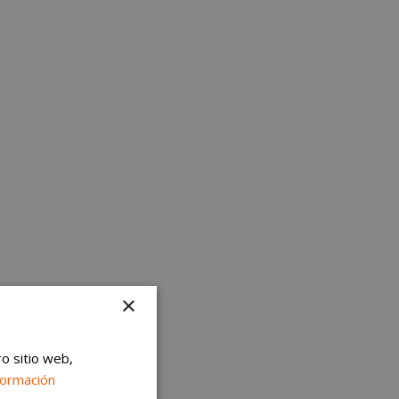
×
ro sitio web,
formación