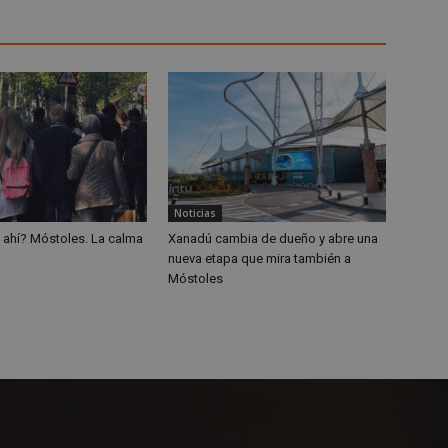
para identificar el tráfico web de
.alcorconhoy.com
cualquier restricción de segurid
dirección IP del visitante. Es ese
funciones de seguridad de un sit
proporcionar protección contra v
maliciosos.
n
Storage type
w_unique_99537
Almacenamiento local
ge_test
Almacenamiento de sesión
Noticias
w_unique_99277
Almacenamiento local
 ahí? Móstoles. La calma
Xanadú cambia de dueño y abre una
nueva etapa que mira también a
w_unique_99355
Almacenamiento local
Móstoles
w_unique_99516
Almacenamiento local
w_unique_99437
Almacenamiento local
mp_setting
Almacenamiento local
w_unique_99340
Almacenamiento local
w_unique_99381
Almacenamiento local
w_unique_99206
Almacenamiento local