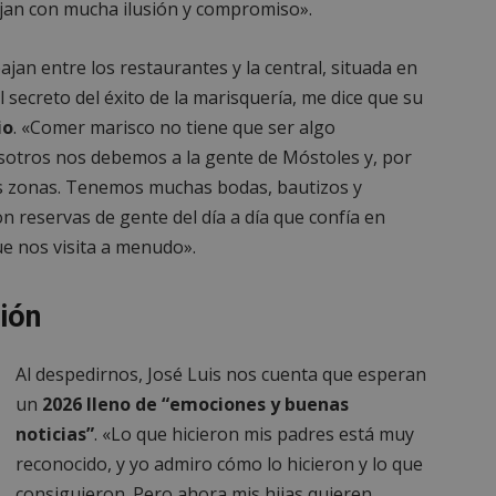
jan con mucha ilusión y compromiso».
29 minutos
Esta cookie se utiliza para disti
Cloudflare Inc.
56 segundos
y bots. Esto es beneficioso para e
.x.com
fin de realizar informes válidos 
sitio web.
jan entre los restaurantes y la central, situada en
nt
4 semanas 2
El servicio Cookie-Script.com util
 secreto del éxito de la marisquería, me dice que su
CookieScript
días
para recordar las preferencias 
mostoleshoy.com
io
. «Comer marisco no tiene que ser algo
de cookies de los visitantes. Es 
banner de cookies de Cookie-Sc
sotros nos debemos a la gente de Móstoles y, por
correctamente.
as zonas. Tenemos muchas bodas, bautizos y
29 minutos
Esta cookie se utiliza para disti
Cloudflare Inc.
58 segundos
y bots. Esto es beneficioso para e
.twitter.com
reservas de gente del día a día que confía en
fin de realizar informes válidos 
sitio web.
ue nos visita a menudo».
_METADATA
5 meses 4
Esta cookie se utiliza para almac
YouTube
semanas
consentimiento del usuario y las
.youtube.com
privacidad para su interacción con
sión
datos sobre el consentimiento de
relación con diversas políticas y
privacidad, asegurando que sus 
honradas en futuras sesiones.
Al despedirnos, José Luis nos cuenta que esperan
.tiktok.com
1 semana 3
Esta cookie se utiliza para fines 
un
2026 lleno de “emociones y buenas
días
seguridad, asegurando que los u
permanezcan conectados y sus d
noticias”
. «Lo que hicieron mis padres está muy
protegidos mientras navegan por 
interactúan con sus servicios.
reconocido, y yo admiro cómo lo hicieron y lo que
1 año
Esta cookie es utilizada por el se
Cloudflare, Inc.
consiguieron. Pero ahora mis hijas quieren