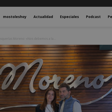
y.com
mostoleshoy
Actualidad
Especiales
Podcast
Pe
isquerías Moreno: «Nos debemos a la...