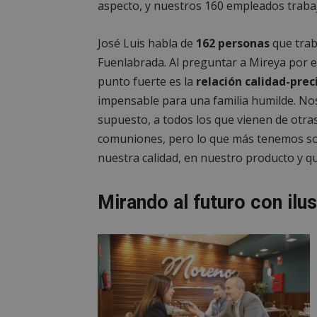
aspecto, y nuestros 160 empleados traba
__cf_bm
José Luis habla de
162 personas
que traba
CookieScriptConse
Fuenlabrada. Al preguntar a Mireya por el
punto fuerte es la
relación calidad-prec
impensable para una familia humilde. No
supuesto, a todos los que vienen de otr
__cf_bm
comuniones, pero lo que más tenemos son 
nuestra calidad, en nuestro producto y q
VISITOR_PRIVACY
Mirando al futuro con ilu
msToken
cf_clearance