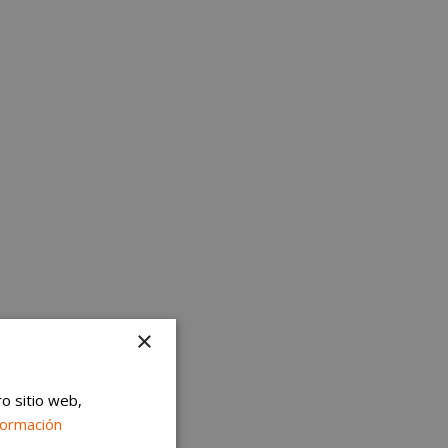
×
ro sitio web,
formación