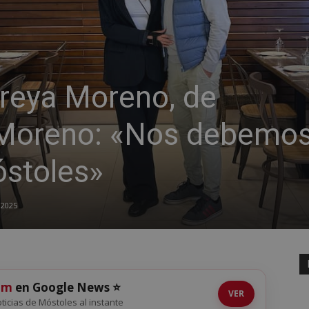
ireya Moreno, de
 Moreno: «Nos debemos
óstoles»
 2025
om
en Google News ⭐
VER
noticias de Móstoles al instante