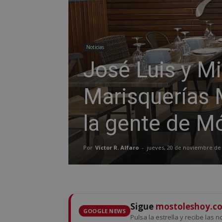
Noticias
José Luis y M
Marisquerías
la gente de M
Por
Víctor R. Alfaro
-
jueves, 20 de noviembre de
Sigue
mostoleshoy.c
GOOGLE NEWS
Pulsa la estrella y recibe las 