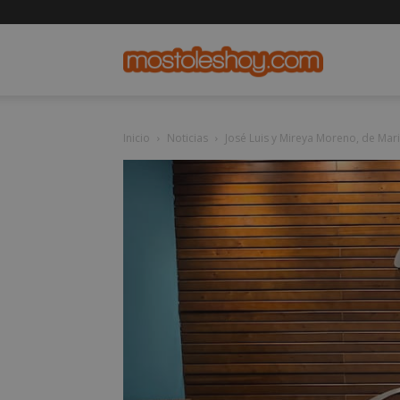
mostolesho
Inicio
Noticias
José Luis y Mireya Moreno, de Mar