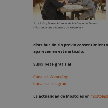
José Luis y Mireya Moreno, de Marisquerías Moreno:
Storage declaratio
«Nos debemos a la gente de Móstoles»
Nombre
wpjm-stat-job_vie
distribución sin previo consentimiento
__tt_embed__stora
aparecen en este artículo.
wpjm-stat-job_vie
wpjm-stat-job_vie
Suscríbete gratis al
wpjm-stat-job_vie
Canal de WhatsApp
wpjm-stat-job_vie
Canal de Telegram
google_auto_fc_c
wpjm-stat-job_vie
La
actualidad de Móstoles
en
mostoles
wpjm-stat-job_vie
wpjm-stat-job_vie