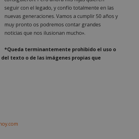
para identificar el tráfico web de
.alcorconhoy.com
cualquier restricción de segurid
seguir con el legado, y confío totalmente en las
dirección IP del visitante. Es ese
funciones de seguridad de un sit
nuevas generaciones. Vamos a cumplir 50 años y
proporcionar protección contra v
maliciosos.
muy pronto os podremos contar grandes
noticias que nos ilusionan mucho».
n
Storage type
*Queda terminantemente prohibido el uso o
w_unique_99537
Almacenamiento local
 del texto o de las imágenes propias que
ge_test
Almacenamiento de sesión
w_unique_99277
Almacenamiento local
w_unique_99355
Almacenamiento local
w_unique_99516
Almacenamiento local
w_unique_99437
Almacenamiento local
mp_setting
Almacenamiento local
w_unique_99340
Almacenamiento local
hoy.com
w_unique_99381
Almacenamiento local
w_unique_99206
Almacenamiento local