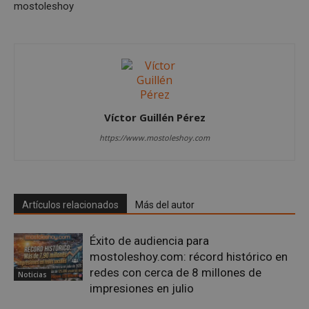
azar
mostoleshoy
en q
pued
espe
sitio
buen
es m
un e
inic
para
entr
Víctor Guillén Pérez
_GRECAPTCHA
6 meses
Goo
Google LLC
reC
www.google.com
https://www.mostoleshoy.com
esta
cook
nece
(_GR
cuan
ejec
fin d
Artículos relacionados
Más del autor
prop
su an
ries
Éxito de audiencia para
CookieScriptConsent
1 mes
El se
CookieScript
mostoleshoy.com: récord histórico en
Cook
mostoleshoy.com
Scri
redes con cerca de 8 millones de
utili
Noticias
cook
impresiones en julio
reco
pref