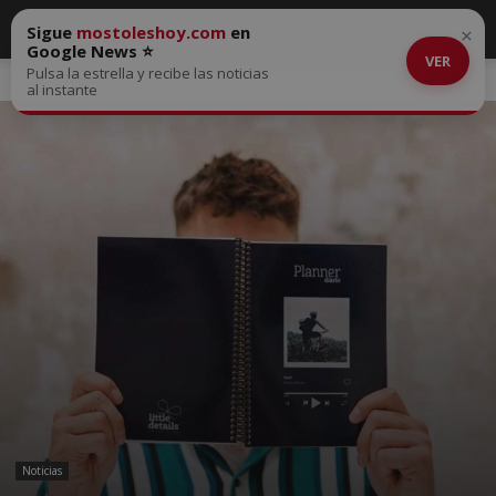
Sigue
mostoleshoy.com
en
×
Google News ⭐
VER
Pulsa la estrella y recibe las noticias
Inicio
Noticias
al instante
Noticias