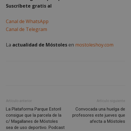
Cookies de funcionalidad
Suscríbete gratis al
Cookies no clasificadas
Canal de WhatsApp
Las cookies estrictamente necesarias permiten la
funcionalidad principal del sitio web, como el
Canal de Telegram
inicio de sesión de usuario y la gestión de cuentas.
El sitio web no se puede utilizar correctamente sin
las cookies estrictamente necesarias.
La
actualidad de Móstoles
en
mostoleshoy.com
Proveedor
/
Nombre
Vencimiento
Desc
Dominio
PHPSESSID
Sesión
Cook
PHP.net
gene
mostoleshoy.com
apli
basa
leng
Este
iden
prop
gene
utili
Artículo anterior
Artículo siguiente
mant
vari
La Plataforma Parque Estoril
Convocada una huelga de
sesi
consigue que la parcela de la
profesores este jueves que
usua
Nor
c/ Magallanes de Móstoles
afecta a Móstoles
es u
sea de uso deportivo. Podcast
gene