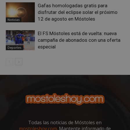
de
Gafas homologadas gratis para
cons
de c
disfrutar del eclipse solar el próximo
los v
nece
12 de agosto en Móstoles
Noticias
el b
cook
Cook
El FS Móstoles está de vuelta: nueva
Scri
func
campaña de abonados con una oferta
corr
especial
Deportes
__cf_bm
30 minutos
Esta
Cloudflare Inc.
utili
.vimeo.com
dist
hum
bots.
bene
para 
web,
de r
info
váli
uso d
web
Storage declaration
Storage
Nombre
Todas las noticias de Móstoles en
Descripción
type
mostoleshoy.com
. Mantente informado de