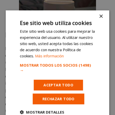
×
Ese sitio web utiliza cookies
Este sitio web usa cookies para mejorar la
De todo tipo
experiencia del usuario. Al utilizar nuestro
sitio web, usted acepta todas las cookies
Encuentra
regalos personalizados
incluyendo tazas,
de acuerdo con nuestra Política de
cojines, joyería y mucho más con mensajes y nombres
cookies.
Más información
únicos.
Regalos para eventos especiales
como
MOSTRAR TODOS LOS SOCIOS
(1498)
bodas, bautizos, comuniones o aniversarios, con
→
opciones diseñadas para marcar momentos
inolvidables.
Decoraciones y accesorios
como
ACEPTAR TODO
pequeños detalles decorativos que aportan calidez y
estilo a cualquier espacio. Y por último, multitud
RECHAZAR TODO
de
colecciones exclusivas
que varían según la
temporada o festividades.
MOSTRAR DETALLES