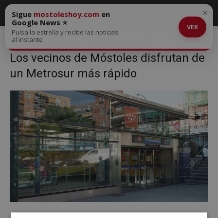
×
Sigue
mostoleshoy.com
en
Google News ⭐
VER
Pulsa la estrella y recibe las noticias
Inicio
Los vecinos de Móstoles disfrutan de un Metrosur más rápido
al instante
Los vecinos de Móstoles disfrutan de un Metrosur más rápido
Los vecinos de Móstoles disfrutan de
un Metrosur más rápido