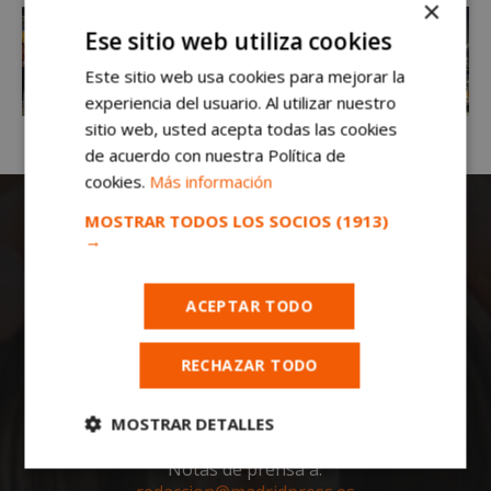
×
Ese sitio web utiliza cookies
Este sitio web usa cookies para mejorar la
experiencia del usuario. Al utilizar nuestro
sitio web, usted acepta todas las cookies
de acuerdo con nuestra Política de
cookies.
Más información
MOSTRAR TODOS LOS SOCIOS
(1913)
→
ACEPTAR TODO
Todas las noticias de Móstoles en
RECHAZAR TODO
mostoleshoy.com
. Mantente informado de
toda la actualidad, noticias, eventos, ocio y
deportes de tu ciudad. ¡Síguenos!
MOSTRAR DETALLES
Notas de prensa a:
Cookies
Cookies de
estrictamente
rendimiento