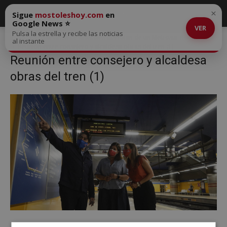
×
Sigue
mostoleshoy.com
en
Google News ⭐
VER
Pulsa la estrella y recibe las noticias
Inicio
Los vecinos de Móstoles disfrutan de un Metrosur más rápido
al instante
Reunión entre consejero y alcaldesa obras del tren (1)
Reunión entre consejero y alcaldesa
obras del tren (1)