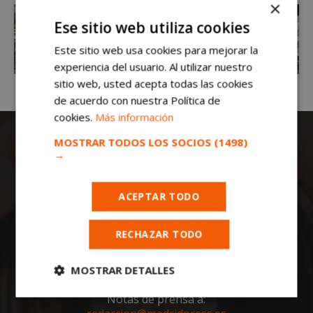
×
Ese sitio web utiliza cookies
Este sitio web usa cookies para mejorar la
experiencia del usuario. Al utilizar nuestro
sitio web, usted acepta todas las cookies
de acuerdo con nuestra Política de
cookies.
Más información
MOSTRAR TODOS LOS SOCIOS
(1498)
→
ACEPTAR TODO
Todas las noticias de Móstoles en
RECHAZAR TODO
mostoleshoy.com
. Mantente informado de
toda la actualidad, noticias, eventos, ocio y
deportes de tu ciudad. ¡Síguenos!
MOSTRAR DETALLES
Notas de prensa a:
Cookies
Cookies de
estrictamente
rendimiento