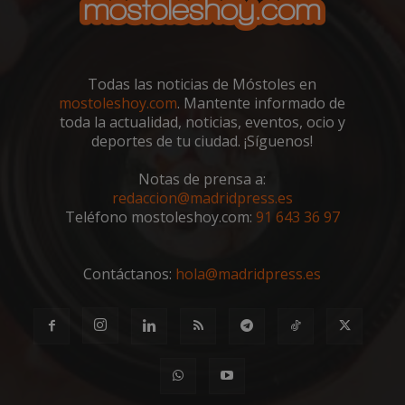
VISITOR_PRIVACY_METADATA
5 meses 4
YouTube
semanas
.youtube.com
Todas las noticias de Móstoles en
mostoleshoy.com
. Mantente informado de
toda la actualidad, noticias, eventos, ocio y
deportes de tu ciudad. ¡Síguenos!
Notas de prensa a:
redaccion@madridpress.es
Teléfono mostoleshoy.com:
91 643 36 97
Contáctanos:
hola@madridpress.es
msToken
.tiktok.com
1 semana 
días