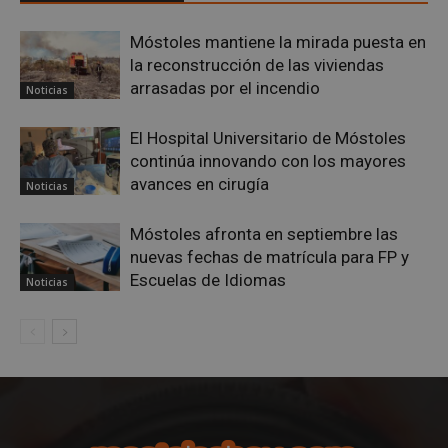
CookieScriptConsent
4 semanas 
CookieScript
días
mostoleshoy.com
Móstoles mantiene la mirada puesta en
la reconstrucción de las viviendas
arrasadas por el incendio
Noticias
El Hospital Universitario de Móstoles
continúa innovando con los mayores
avances en cirugía
Noticias
Móstoles afronta en septiembre las
nuevas fechas de matrícula para FP y
Escuelas de Idiomas
Noticias
__cf_bm
29 minuto
Cloudflare Inc.
58 segundo
.twitter.com