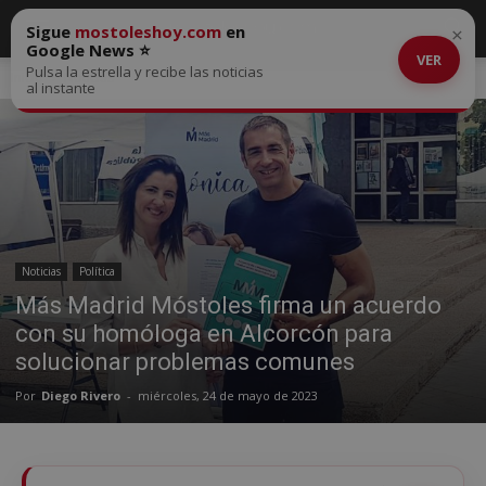
Sigue
mostoleshoy.com
en
×
Google News ⭐
VER
Pulsa la estrella y recibe las noticias
Inicio
Noticias
al instante
Noticias
Política
Más Madrid Móstoles firma un acuerdo
con su homóloga en Alcorcón para
solucionar problemas comunes
Por
Diego Rivero
-
miércoles, 24 de mayo de 2023