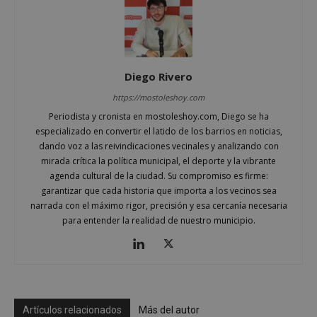
Cookies de rendimiento
Cookies de preferencias
Cookies de funcionalidad
Cookies no clasificadas
Diego Rivero
Las cookies estrictamente necesarias permiten la
https://mostoleshoy.com
funcionalidad principal del sitio web, como el
Periodista y cronista en mostoleshoy.com, Diego se ha
inicio de sesión de usuario y la gestión de cuentas.
El sitio web no se puede utilizar correctamente sin
especializado en convertir el latido de los barrios en noticias,
las cookies estrictamente necesarias.
dando voz a las reivindicaciones vecinales y analizando con
mirada crítica la política municipal, el deporte y la vibrante
Proveedor
/
Nombre
Vencimient
Dominio
agenda cultural de la ciudad. Su compromiso es firme:
garantizar que cada historia que importa a los vecinos sea
__cf_bm
29 minuto
Cloudflare Inc.
56 segundo
narrada con el máximo rigor, precisión y esa cercanía necesaria
.x.com
para entender la realidad de nuestro municipio.
Artículos relacionados
Más del autor