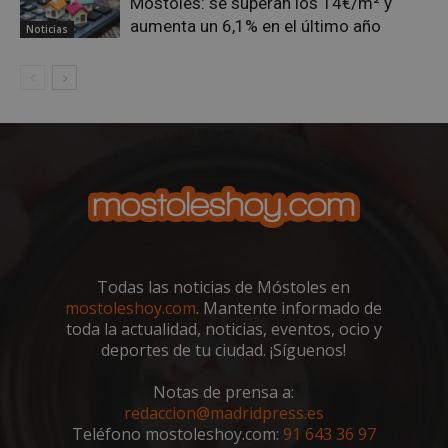
Móstoles: se superan los 14€/m² y
aumenta un 6,1% en el último año
Noticias
VISITOR_PRIVACY_METADATA
5 meses 4
YouTube
semanas
.youtube.com
Todas las noticias de Móstoles en
mostoleshoy.com
. Mantente informado de
toda la actualidad, noticias, eventos, ocio y
deportes de tu ciudad. ¡Síguenos!
Notas de prensa a:
redaccion@madridpress.es
Teléfono mostoleshoy.com:
91 643 36 97