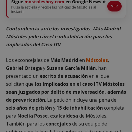
Sigue
mostoleshoy.com
en Google News ⭐
VER
Pulsa la estrella y recibe las noticias de Móstoles al
instante
Contundencia ante los investigados. Más Madrid
Móstoles pide cárcel e inhabilitación para los
implicados del Caso ITV
Los exconcejales de
Más Madrid
en
Móstoles
,
Gabriel Ortega
y
Susana García Millán
, han
presentado un
escrito de acusación
en el que
solicitan que
los implicados en el caso ITV Móstoles
sean juzgados por delito de malversación, además
de prevaricación
. La petición incluye una pena de
seis años de prisión
y
15 de inhabilitación
completa
para
Noelia Posse
,
exalcaldesa
de Móstoles.
También para los
concejales
de su equipo de
gobierno en la legislatura anterior, así como para el