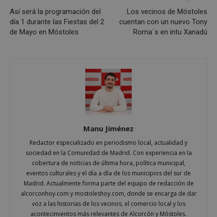
Así será la programación del
Los vecinos de Móstoles
día 1 durante las Fiestas del 2
cuentan con un nuevo Tony
de Mayo en Móstoles
Roma´s en intu Xanadú
Cookies estrictamente necesarias
Cookies de rendimiento
Cookies de preferencias
Cookies de funcionalidad
Cookies no clasificadas
Las cookies estrictamente necesarias permiten la
funcionalidad principal del sitio web, como el
Manu Jiménez
inicio de sesión de usuario y la gestión de cuentas.
El sitio web no se puede utilizar correctamente sin
Redactor especializado en periodismo local, actualidad y
las cookies estrictamente necesarias.
sociedad en la Comunidad de Madrid. Con experiencia en la
Proveedor
/
Nombre
Vencimient
cobertura de noticias de última hora, política municipal,
Dominio
eventos culturales y el día a día de los municipios del sur de
__cf_bm
29 minuto
Cloudflare Inc.
Madrid. Actualmente forma parte del equipo de redacción de
56 segundo
.x.com
alcorconhoy.com y mostoleshoy.com, donde se encarga de dar
voz a las historias de los vecinos, el comercio local y los
acontecimientos más relevantes de Alcorcón y Móstoles.