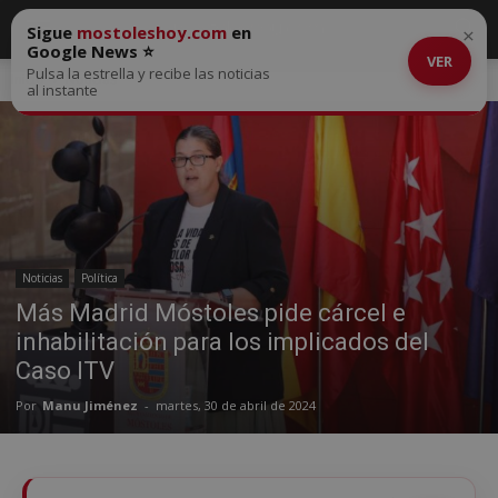
Sigue
mostoleshoy.com
en
×
Google News ⭐
VER
Pulsa la estrella y recibe las noticias
Inicio
Noticias
al instante
Noticias
Política
Más Madrid Móstoles pide cárcel e
inhabilitación para los implicados del
Caso ITV
Por
Manu Jiménez
-
martes, 30 de abril de 2024