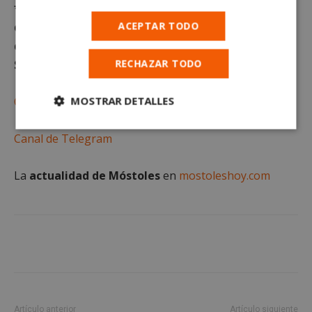
*Queda terminantemente prohibido el uso o
ACEPTAR TODO
distribución sin previo consentimiento del texto o
de las imágenes que aparecen en este artículo.
RECHAZAR TODO
Suscríbete gratis al
MOSTRAR DETALLES
Canal de WhatsApp
Cookies
Cookies de
Canal de Telegram
estrictamente
rendimiento
necesarias
La
actualidad de Móstoles
en
mostoleshoy.com
Cookies de
Cookies de
preferencias
funcionalidad
Cookies no clasificadas
Artículo anterior
Artículo siguiente