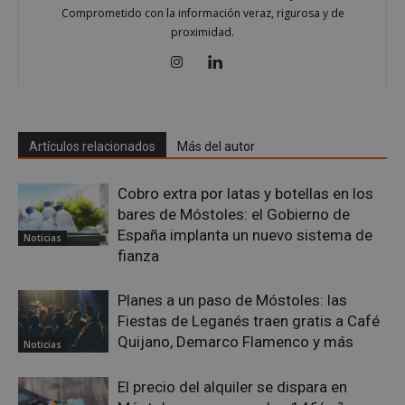
Comprometido con la información veraz, rigurosa y de
proximidad.
CookieScriptConsent
4 semanas 
CookieScript
días
mostoleshoy.com
Artículos relacionados
Más del autor
Cobro extra por latas y botellas en los
bares de Móstoles: el Gobierno de
España implanta un nuevo sistema de
Noticias
fianza
Planes a un paso de Móstoles: las
Fiestas de Leganés traen gratis a Café
Quijano, Demarco Flamenco y más
Noticias
__cf_bm
29 minuto
Cloudflare Inc.
58 segundo
.twitter.com
El precio del alquiler se dispara en