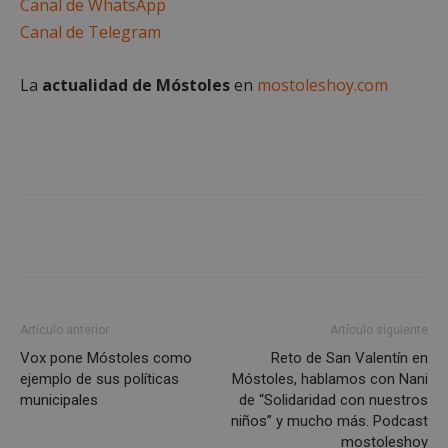
Canal de WhatsApp
apli
basa
Canal de Telegram
leng
Este
iden
prop
La
actualidad de Móstoles
en
mostoleshoy.com
gene
utili
mant
vari
sesi
usua
Nor
es u
gene
azar
en q
pued
espe
sitio
buen
es m
un e
Artículo anterior
Artículo siguiente
inic
para
Vox pone Móstoles como
Reto de San Valentín en
entr
ejemplo de sus políticas
Móstoles, hablamos con Nani
_GRECAPTCHA
6 meses
Goo
Google LLC
municipales
de “Solidaridad con nuestros
reC
www.google.com
esta
niños” y mucho más. Podcast
cook
mostoleshoy
nece