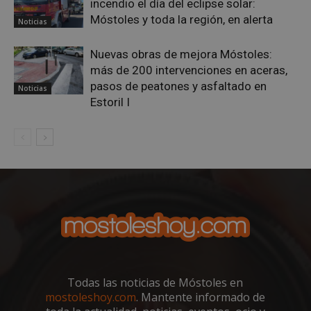
incendio el día del eclipse solar:
bene
Móstoles y toda la región, en alerta
para 
Noticias
web,
de r
info
Nuevas obras de mejora Móstoles:
váli
uso d
más de 200 intervenciones en aceras,
web
pasos de peatones y asfaltado en
Noticias
Storage declaration
Estoril I
Storage
Nombre
Descripción
type
job_listing_60028_0
_grecaptcha
google_auto_fc_cmp_setting
Proveedor
/
Nombre
Vencimiento
Proveedor
Dominio
Nombre
Vencimiento
Descripción
Todas las noticias de Móstoles en
Nombre
/
Dominio
Proveedor
/
Dominio
Vencimiento
Desc
VISITOR_PRIVACY_METADATA
6 meses
YouTube
mostoleshoy.com
. Mantente informado de
.youtube.com
OAID
vuid
1 año 1 mes
El reproductor
1 año
Asoci
Vimeo.com
OpenX
Proveedor
/
Nombre
Vencimiento
Descripc