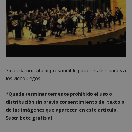
Cookies no clasificadas
Cookies estrictamente necesarias
Cookies de rendimiento
Cookies de preferencias
Cookies de funcionalidad
Sin duda una cita imprescindible para los aficionados a
Cookies no clasificadas
los videojuegos.
Las cookies estrictamente necesarias permiten la
funcionalidad principal del sitio web, como el
*Queda terminantemente prohibido el uso o
inicio de sesión de usuario y la gestión de cuentas.
El sitio web no se puede utilizar correctamente sin
distribución sin previo consentimiento del texto o
las cookies estrictamente necesarias.
de las imágenes que aparecen en este artículo.
Proveedor
/
Nombre
Vencimiento
Desc
Suscríbete gratis al
Dominio
PHPSESSID
Sesión
Cook
PHP.net
gene
mostoleshoy.com