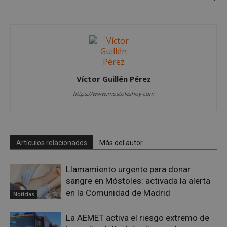
(_GR
cuan
ejec
fin d
prop
su an
ries
CookieScriptConsent
1 mes
El se
CookieScript
Cook
mostoleshoy.com
Scri
Víctor Guillén Pérez
utili
cook
https://www.mostoleshoy.com
reco
pref
de
cons
de c
los v
nece
Artículos relacionados
Más del autor
el b
cook
Cook
Llamamiento urgente para donar
Scri
func
sangre en Móstoles: activada la alerta
corr
en la Comunidad de Madrid
Noticias
__cf_bm
30 minutos
Esta
Cloudflare Inc.
utili
.vimeo.com
dist
La AEMET activa el riesgo extremo de
hum
bots.