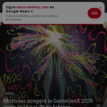
Sigue
mostoleshoy.com
en
×
Google News ⭐
VER
Pulsa la estrella y recibe las noticias
Inicio
Noticias
al instante
Noticias
Móstoles acogerá la GameGenX 2025