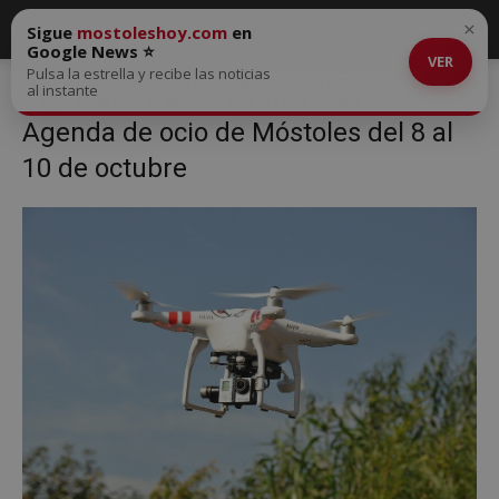
×
Sigue
mostoleshoy.com
en
Google News ⭐
VER
Pulsa la estrella y recibe las noticias
Inicio
Móstoles disfrutará del espectáculo de drones el 9 de octubre
al instante
Agenda de ocio de Móstoles del 8 al 10 de octubre
Agenda de ocio de Móstoles del 8 al
10 de octubre