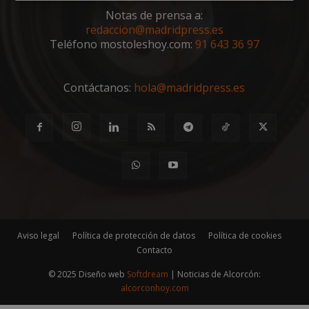
Cookies
Cookies de
estrictamente
rendimiento
Notas de prensa a:
necesarias
redaccion@madridpress.es
Teléfono mostoleshoy.com:
91 643 36 97
Cookies de
Cookies de
Contáctanos:
hola@madridpress.es
preferencias
funcionalidad
Cookies no clasificadas
Aviso legal
Política de protección de datos
Política de cookies
Cookies estrictamente necesarias
Contacto
Cookies de rendimiento
© 2025 Diseño web
Softdream
| Noticias de Alcorcón:
Cookies de preferencias
alcorconhoy.com
Cookies de funcionalidad