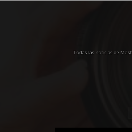
Cooki
Todas las noticias de Mós
Las cookies estricta
la gestión de cuenta
Nombre
__cf_bm
CookieScriptConse
__cf_bm