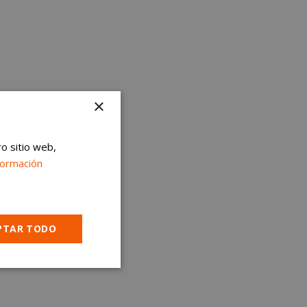
×
ro sitio web,
formación
PTAR TODO
Cookies no
clasificadas