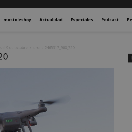
y.com
mostoleshoy
Actualidad
Especiales
Podcast
Pe
s el 9 de octubre
drone-2465317_960_720
20