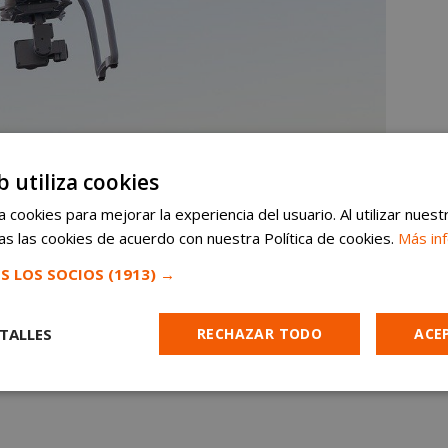
b utiliza cookies
 cookies para mejorar la experiencia del usuario. Al utilizar nuest
s las cookies de acuerdo con nuestra Política de cookies.
Más in
S LOS SOCIOS
(1913) →
TALLES
RECHAZAR TODO
ACE
Cookies de
Cookies de
Cookies de
e
rendimiento
preferencias
funcionalidad