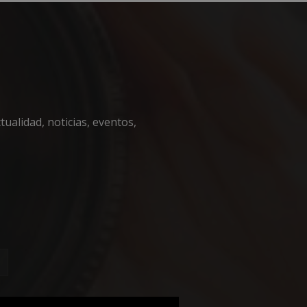
encias
ualidad, noticias, eventos,
e sesión de usuario y
sarias.
nguir entre humanos
l sitio web, con el
sobre el uso de su
iza esta cookie
de consentimiento
necesario que el
ript.com funcione
nguir entre humanos
l sitio web, con el