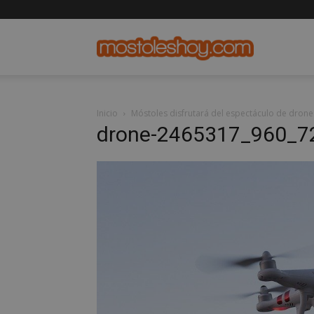
mostolesho
Inicio
Móstoles disfrutará del espectáculo de drone
drone-2465317_960_7