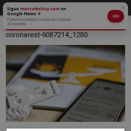
×
Sigue
mostoleshoy.com
en
Google News ⭐
VER
Pulsa la estrella y recibe las noticias
Inicio
Móstoles entre las ciudades donde más test de antígenos se
al instante
realizaron
coronarest-6087214_1280
coronarest-6087214_1280