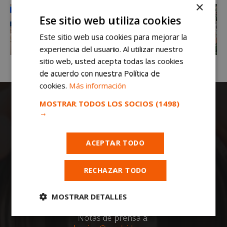
×
Ese sitio web utiliza cookies
Este sitio web usa cookies para mejorar la
experiencia del usuario. Al utilizar nuestro
sitio web, usted acepta todas las cookies
de acuerdo con nuestra Política de
cookies.
Más información
MOSTRAR TODOS LOS SOCIOS
(1498)
→
ACEPTAR TODO
Todas las noticias de Móstoles en
RECHAZAR TODO
mostoleshoy.com
. Mantente informado de
toda la actualidad, noticias, eventos, ocio y
deportes de tu ciudad. ¡Síguenos!
MOSTRAR DETALLES
Notas de prensa a:
Cookies
Cookies de
estrictamente
rendimiento