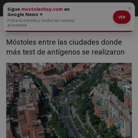
×
Sigue
mostoleshoy.com
en
Google News ⭐
VER
Pulsa la estrella y recibe las noticias
Inicio
Móstoles entre las ciudades donde más test de antígenos se
al instante
realizaron
Móstoles entre las ciudades donde más test de antígenos
se realizaron
Móstoles entre las ciudades donde
más test de antígenos se realizaron