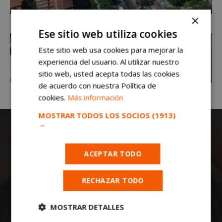
×
Ese sitio web utiliza cookies
Este sitio web usa cookies para mejorar la
experiencia del usuario. Al utilizar nuestro
sitio web, usted acepta todas las cookies
de acuerdo con nuestra Política de
cookies.
Más información
MOSTRAR TODOS LOS SOCIOS
(1913)
→
ACEPTAR TODO
RECHAZAR TODO
Todas las noticias de Móstoles en
mostoleshoy.com
. Mantente informado de
MOSTRAR DETALLES
toda la actualidad, noticias, eventos, ocio y
deportes de tu ciudad. ¡Síguenos!