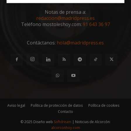
Cookies
Cookies de
estrictamente
rendimiento
Notas de prensa a:
necesarias
redaccion@madridpress.es
Teléfono mostoleshoy.com:
91 643 36 97
Cookies de
Cookies de
preferencias
funcionalidad
Contáctanos:
hola@madridpress.es
Cookies no clasificadas
Cookies estrictamente necesarias
Aviso legal
Política de protección de datos
Política de cookies
Contacto
Cookies de rendimiento
Cookies de preferencias
© 2025 Diseño web
Softdream
| Noticias de Alcorcón:
alcorconhoy.com
Cookies de funcionalidad