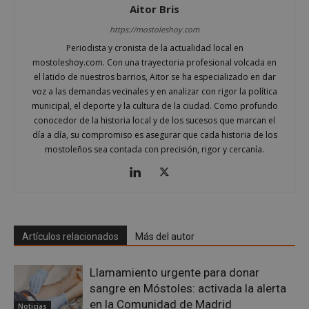
Cookies de preferencias
Aitor Bris
Cookies de funcionalidad
https://mostoleshoy.com
Cookies no clasificadas
Periodista y cronista de la actualidad local en
mostoleshoy.com. Con una trayectoria profesional volcada en
Las cookies estrictamente necesarias permiten la
el latido de nuestros barrios, Aitor se ha especializado en dar
funcionalidad principal del sitio web, como el
inicio de sesión de usuario y la gestión de cuentas.
voz a las demandas vecinales y en analizar con rigor la política
El sitio web no se puede utilizar correctamente sin
municipal, el deporte y la cultura de la ciudad. Como profundo
las cookies estrictamente necesarias.
conocedor de la historia local y de los sucesos que marcan el
Proveedor
/
día a día, su compromiso es asegurar que cada historia de los
Nombre
Vencimiento
Desc
Dominio
mostoleños sea contada con precisión, rigor y cercanía.
PHPSESSID
Sesión
Cook
PHP.net
gene
mostoleshoy.com
apli
basa
leng
Este
iden
prop
Artículos relacionados
Más del autor
gene
utili
mant
vari
Llamamiento urgente para donar
sesi
sangre en Móstoles: activada la alerta
usua
Nor
en la Comunidad de Madrid
Noticias
es u