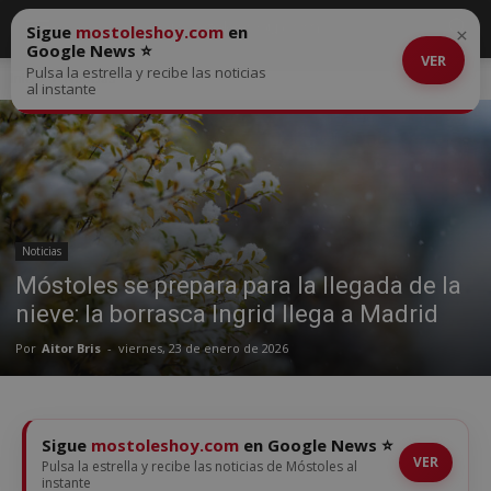
Sigue
mostoleshoy.com
en
×
Google News ⭐
VER
Pulsa la estrella y recibe las noticias
Inicio
Noticias
al instante
Noticias
Móstoles se prepara para la llegada de la
nieve: la borrasca Ingrid llega a Madrid
Por
Aitor Bris
-
viernes, 23 de enero de 2026
Sigue
mostoleshoy.com
en Google News ⭐
VER
Pulsa la estrella y recibe las noticias de Móstoles al
instante