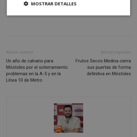
MOSTRAR DETALLES
Cookies
Cookies de
estrictamente
rendimiento
necesarias
Cookies de
Cookies de
Artículo anterior
Artículo siguiente
preferencias
funcionalidad
Un año de calvario para
Frutos Secos Medina cierra
Móstoles por el soterramiento:
sus puertas de forma
problemas en la A-5 y en la
definitiva en Móstoles
Cookies no clasificadas
Línea 10 de Metro
Cookies estrictamente necesarias
Cookies de rendimiento