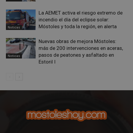
gene
azar
La AEMET activa el riesgo extremo de
en q
pued
incendio el día del eclipse solar:
espe
sitio
Móstoles y toda la región, en alerta
Noticias
buen
es m
un e
Nuevas obras de mejora Móstoles:
inic
para
más de 200 intervenciones en aceras,
entr
pasos de peatones y asfaltado en
Noticias
_GRECAPTCHA
6 meses
Goo
Google LLC
Estoril I
reC
www.google.com
esta
cook
nece
(_GR
cuan
ejec
fin d
prop
su an
ries
CookieScriptConsent
1 mes
El se
CookieScript
Cook
mostoleshoy.com
Scri
utili
cook