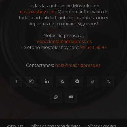
reco
pref
Todas las noticias de Móstoles en
de
mostoleshoy.com
. Mantente informado de
cons
de c
toda la actualidad, noticias, eventos, ocio y
los v
deportes de tu ciudad. ¡Síguenos!
nece
el b
cook
Notas de prensa a:
Cook
Scri
redaccion@madridpress.es
func
Teléfono mostoleshoy.com:
91 643 36 97
corr
__cf_bm
30 minutos
Esta
Cloudflare Inc.
utili
.vimeo.com
dist
Contáctanos:
hola@madridpress.es
hum
bots.
bene
para 
web,
de r
info
váli
uso d
web
Storage declaration
Storage
Nombre
Descripción
Aviso legal
Política de protección de datos
Política de cookies