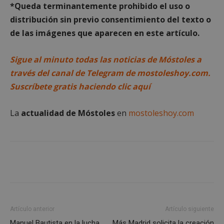
*Queda terminantemente prohibido el uso o
Cookies no clasificadas
distribución sin previo consentimiento del texto o
de las imágenes que aparecen en este artículo.
Sigue al minuto todas las noticias de Móstoles a
través del canal de Telegram de mostoleshoy.com.
Cookies estrictamente necesarias
Suscríbete gratis haciendo clic aquí
Cookies de rendimiento
Cookies de preferencias
La
actualidad de Móstoles
en
mostoleshoy.com
Cookies de funcionalidad
Cookies no clasificadas
Las cookies estrictamente necesarias permiten la
funcionalidad principal del sitio web, como el
inicio de sesión de usuario y la gestión de cuentas.
El sitio web no se puede utilizar correctamente sin
las cookies estrictamente necesarias.
Proveedor
/
Nombre
Vencimient
Dominio
Artículo anterior
Artículo siguiente
__cf_bm
29 minuto
Manuel Bautista en la lucha
Más Madrid solicita la creación
Cloudflare Inc.