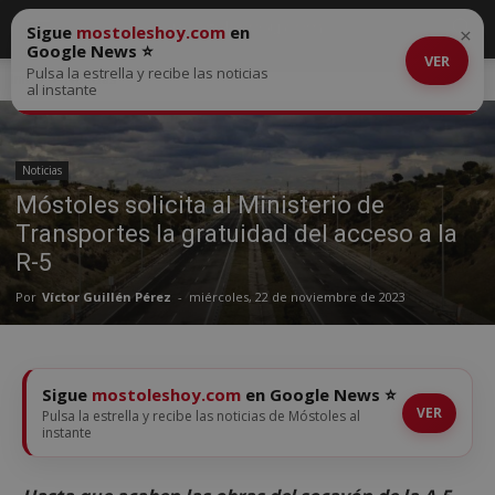
Sigue
mostoleshoy.com
en
×
Google News ⭐
VER
Pulsa la estrella y recibe las noticias
Inicio
Noticias
al instante
Noticias
Móstoles solicita al Ministerio de
Transportes la gratuidad del acceso a la
R-5
Por
Víctor Guillén Pérez
-
miércoles, 22 de noviembre de 2023
Sigue
mostoleshoy.com
en Google News ⭐
VER
Pulsa la estrella y recibe las noticias de Móstoles al
instante