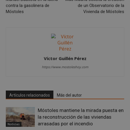
56 segundo
.x.com
contra la gasolinera de
de un Observatorio de la
Móstoles
Vivienda de Móstoles
CookieScriptConsent
4 semanas 
CookieScript
Víctor Guillén Pérez
días
mostoleshoy.com
https://www.mostoleshoy.com
Artículos relacionados
Más del autor
Móstoles mantiene la mirada puesta en
la reconstrucción de las viviendas
arrasadas por el incendio
Noticias