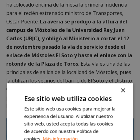
ha colocado encima de la mesa la primera incidencia
para el recién estrenado ministro de Transportes,
Oscar Puente.
La avería se produjo a la altura del
campus de Móstoles de la Universidad Rey Juan
Carlos (URJC), y obligó al Ministerio a cortar el 12
de noviembre pasado la vía de servicio desde el
enlace de Móstoles El Soto y hasta el enlace con la
rotonda de la Plaza de Toros.
Esta vía es una de las
principales de salida de la localidad de Móstoles, pues
la utilizan los vecinos del barrio de El Soto y el Distrito
×
Oeste. De hecho, el sur de la localidad lleva años
pidiendo la conexión con la R-5 para evitar cruzar toda
Ese sitio web utiliza cookies
la ciudad para salir de la misma.
Este sitio web usa cookies para mejorar la
experiencia del usuario. Al utilizar nuestro
sitio web, usted acepta todas las cookies
de acuerdo con nuestra Política de
cookies.
Más información