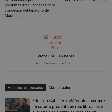
explicaciones por las
del 13 al 14 de noviembre
gene
azar
presuntas irregularidades de la
en q
concesión del tanatorio de
pued
espe
Móstoles
sitio
buen
es m
un e
inic
para
entr
_GRECAPTCHA
6 meses
Goo
Google LLC
reC
www.google.com
esta
Víctor Guillén Pérez
cook
nece
https://www.mostoleshoy.com
(_GR
cuan
ejec
fin d
prop
su an
ries
Artículos relacionados
Más del autor
CookieScriptConsent
1 mes
El se
CookieScript
Cook
mostoleshoy.com
Scri
Eduardo Caballero: «Móstoles siempre
utili
ha estado presente en mis libros, es mi
cook
reco