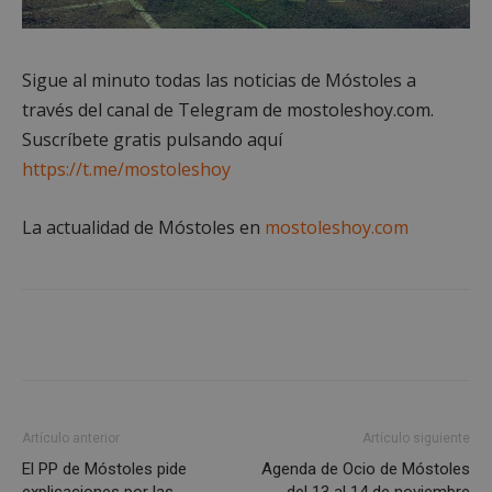
Cookies de funcionalidad
Cookies no clasificadas
Sigue al minuto todas las noticias de Móstoles a
Las cookies estrictamente necesarias permiten la
través del canal de Telegram de mostoleshoy.com.
funcionalidad principal del sitio web, como el
inicio de sesión de usuario y la gestión de cuentas.
Suscríbete gratis pulsando aquí
El sitio web no se puede utilizar correctamente sin
https://t.me/mostoleshoy
las cookies estrictamente necesarias.
Proveedor
/
Nombre
Vencimiento
Desc
Dominio
La actualidad de Móstoles en
mostoleshoy.com
PHPSESSID
Sesión
Cook
PHP.net
gene
mostoleshoy.com
apli
basa
leng
Este
iden
prop
gene
utili
mant
vari
sesi
Artículo anterior
Artículo siguiente
usua
Nor
El PP de Móstoles pide
Agenda de Ocio de Móstoles
es u