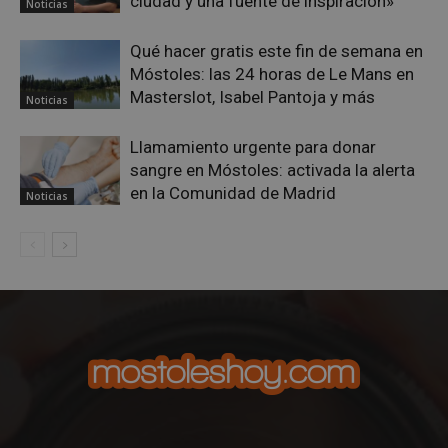
ciudad y una fuente de inspiración»
Noticias
pref
de
cons
Qué hacer gratis este fin de semana en
de c
los v
Móstoles: las 24 horas de Le Mans en
nece
el b
Masterslot, Isabel Pantoja y más
Noticias
cook
Cook
Scri
Llamamiento urgente para donar
func
corr
sangre en Móstoles: activada la alerta
__cf_bm
30 minutos
Esta
en la Comunidad de Madrid
Cloudflare Inc.
Noticias
utili
.vimeo.com
dist
hum
bots.
bene
para 
web,
de r
info
váli
uso d
web
Storage declaration
Storage
Nombre
Descripción
type