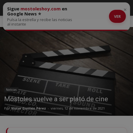
Sigue
mostoleshoy.com
en
×
Google News ⭐
VER
Pulsa la estrella y recibe las noticias
Inicio
Noticias
al instante
Noticias
Móstoles vuelve a ser plató de cine
Por
Víctor Guillén Pérez
-
viernes, 12 de noviembre de 2021