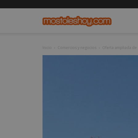
mostolesho
Inicio
Comercios y negocios
Oferta ampliada de 