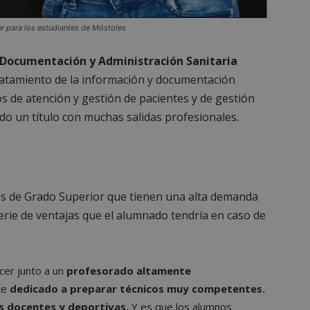
Sesión
Cookie generada por aplicaciones basadas
PHP.net
PHP. Este es un identificador de propósit
mostoleshoy.com
r para los estudiantes de Móstoles
utiliza para mantener las variables de ses
Normalmente es un número generado al a
que se usa puede ser específico del sitio
ejemplo es mantener un estado de inicio
 Documentación y Administración Sanitaria
usuario entre páginas.
ratamiento de la información y documentación
6 meses
Google reCAPTCHA establece una cookie 
Google LLC
os de atención y gestión de pacientes y de gestión
(_GRECAPTCHA) cuando se ejecuta con el 
www.google.com
proporcionar su análisis de riesgo.
ndo un título con muchas salidas profesionales.
nt
1 mes
El servicio Cookie-Script.com utiliza esta
CookieScript
recordar las preferencias de consentimi
mostoleshoy.com
los visitantes. Es necesario que el banner
Cookie-Script.com funcione correctamen
30 minutos
Esta cookie se utiliza para distinguir ent
Cloudflare Inc.
Esto es beneficioso para el sitio web, con e
.vimeo.com
los de Grado Superior que tienen una alta demanda
informes válidos sobre el uso de su sitio 
serie de ventajas que el alumnado tendría en caso de
n
Storage type
cer junto a un
profesorado altamente
te
dedicado a preparar técnicos muy competentes.
mp_setting
es docentes y deportivas.
Y es que los alumnos