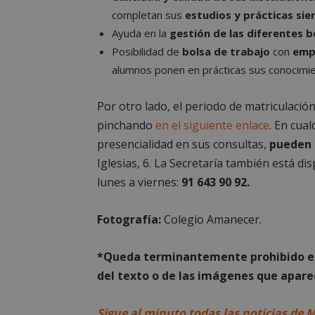
completan sus
estudios y prácticas sie
Ayuda en la
gestión de las diferentes b
Nombre
Nombre
Provee
Posibilidad de
bolsa de trabajo
con
emp
Nombre
VISITOR_PRIVACY
/
Domin
Nombre
OAID
alumnos ponen en prácticas sus conocimie
vuid
Vimeo.
YSC
Inc.
.vimeo
Por otro lado, el periodo de matriculació
_cfuvid
.vimeo
NID
pinchando
en el siguiente enlace
. En cua
_ga
presencialidad en sus consultas,
pueden a
VISITOR_INFO1_LIV
Iglesias, 6. La Secretaría también está d
lunes a viernes:
91 643 90 92.
_ga_CJ6TH46G2D
Fotografía:
Colegio Amanecer.
*Queda terminantemente prohibido el 
del texto o de las imágenes que aparec
Sigue al minuto todas las noticias de 