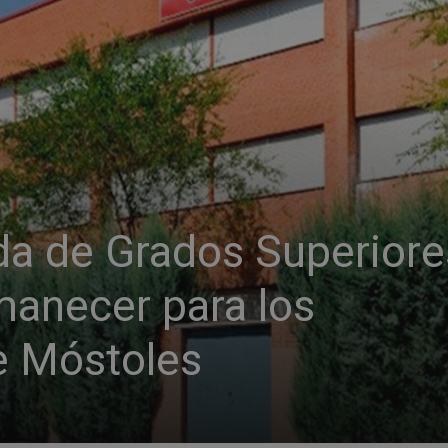
da de Grados Superiore
manecer para los
e Móstoles