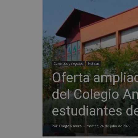
Comercios y negocios
Noticias
Oferta amplia
del Colegio A
estudiantes d
Por
Diego Rivero
-
martes, 26 de julio de 2022