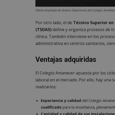
PHPSESSID
Oferta ampliada de Grados Superiores del Colegio Amanece
Por otro lado, el de
Técnico Superior en
(TSDAS)
define y organiza procesos de t
_GRECAPTCHA
clínica. También interviene en los proces
administrativa en centros sanitarios, sie
CookieScriptConse
Ventajas adquiridas
__cf_bm
El Colegio Amanecer apuesta por los cic
laboral en el mercado. Por ello, hay una 
Storage declaratio
realizarlos:
Nombre
job_listing_60028_0
Experiencia y calidad
del Colegio Amane
_grecaptcha
cualificado
para la enseñanza, plenamen
google_auto_fc_c
Cantidad y calidad de sus instalacion