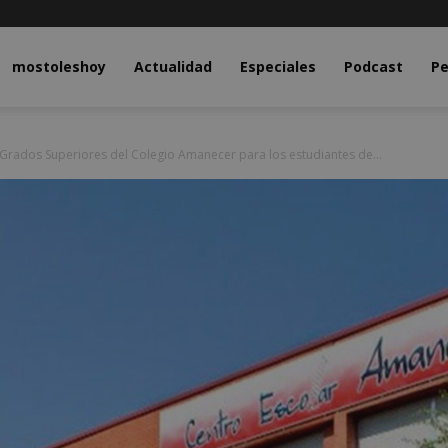
y.com
mostoleshoy
Actualidad
Especiales
Podcast
Pe
Grados Superiores del Colegio Amanecer para los estudiantes de...