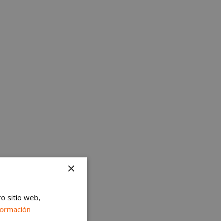
×
ro sitio web,
formación