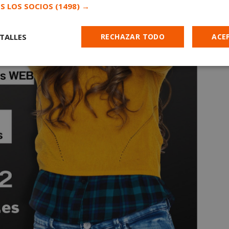
S LOS SOCIOS
(1498) →
TALLES
RECHAZAR TODO
ACE
Cookies de
Cookies de
Cookies de
e
rendimiento
preferencias
funcionalidad
es estrictamente necesarias
Cookies de rendimiento
Cookies de prefer
Cookies de funcionalidad
Cookies no clasificadas
mente necesarias permiten la funcionalidad principal del sitio web, como el inicio d
s. El sitio web no se puede utilizar correctamente sin las cookies estrictamente nece
Proveedor
/
Vencimiento
Descripción
Dominio