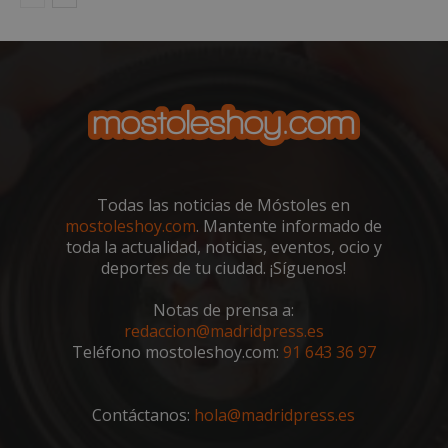
CookieScriptConsent
1 mes
El se
CookieScript
Cook
mostoleshoy.com
Scri
utili
cook
reco
pref
de
cons
de c
los v
nece
el b
Todas las noticias de Móstoles en
cook
Cook
mostoleshoy.com
. Mantente informado de
Scri
toda la actualidad, noticias, eventos, ocio y
func
corr
deportes de tu ciudad. ¡Síguenos!
__cf_bm
30 minutos
Esta
Cloudflare Inc.
utili
.vimeo.com
Notas de prensa a:
dist
redaccion@madridpress.es
hum
bots.
Teléfono mostoleshoy.com:
91 643 36 97
bene
para 
web,
de r
Contáctanos:
hola@madridpress.es
info
váli
uso d