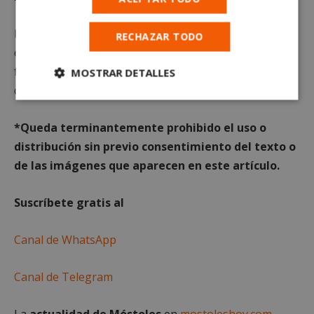
Envíanos tu foto al
RECHAZAR TODO
correo
orgullosodemostoles@madridpress.es
con la
fecha aproximada de la imagen y una pequeña
MOSTRAR DETALLES
descripción junto con tus datos de contacto.
Cookies
Cookies de
estrictamente
rendimiento
necesarias
*Queda term
inantemente prohibido el uso o
distribución sin previo consentimiento del texto o
de las imágenes que aparecen en este artículo.
Cookies de
Cookies de
preferencias
funcionalidad
Suscríbete gratis al
Canal de WhatsApp
Cookies no clasificadas
Canal de Telegram
La
actualidad de Móstoles
en
mostoleshoy.com