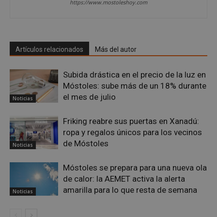
https://www.mostoleshoy.com
utili
mant
vari
sesi
usua
Nor
es u
Artículos relacionados
Más del autor
gene
azar
en q
pued
Subida drástica en el precio de la luz en
espe
Móstoles: sube más de un 18% durante
sitio
buen
el mes de julio
es m
Noticias
un e
inic
para
Friking reabre sus puertas en Xanadú:
entr
ropa y regalos únicos para los vecinos
_GRECAPTCHA
6 meses
Goo
Google LLC
de Móstoles
Noticias
reC
www.google.com
esta
cook
Móstoles se prepara para una nueva ola
nece
(_GR
de calor: la AEMET activa la alerta
cuan
ejec
amarilla para lo que resta de semana
Noticias
fin d
prop
su an
ries