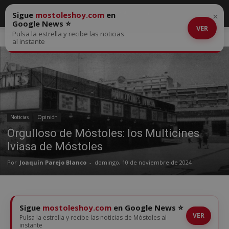
Sigue
mostoleshoy.com
en
×
Google News ⭐
VER
Pulsa la estrella y recibe las noticias
Inicio
Noticias
al instante
Noticias
Opinión
Orgulloso de Móstoles: los Multicines
Iviasa de Móstoles
Por
Joaquín Parejo Blanco
-
domingo, 10 de noviembre de 2024
Sigue
mostoleshoy.com
en Google News ⭐
VER
Pulsa la estrella y recibe las noticias de Móstoles al
instante