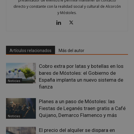
presentador de eventos le permite mantener un contacto
directo y constante con la realidad social y cultural de Alcorcón
y Móstoles.
CookieScriptConsent
4 semanas 
CookieScript
días
mostoleshoy.com
Artículos relacionados
Más del autor
Cobro extra por latas y botellas en los
bares de Móstoles: el Gobierno de
España implanta un nuevo sistema de
Noticias
fianza
Planes a un paso de Móstoles: las
Fiestas de Leganés traen gratis a Café
Quijano, Demarco Flamenco y más
Noticias
__cf_bm
29 minuto
Cloudflare Inc.
58 segundo
.twitter.com
El precio del alquiler se dispara en