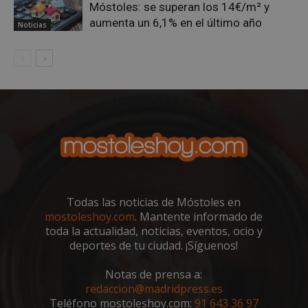
Móstoles: se superan los 14€/m² y
aumenta un 6,1% en el último año
Noticias
VISITOR_PRIVACY_METADATA
5 meses 4
YouTube
semanas
.youtube.com
Todas las noticias de Móstoles en
mostoleshoy.com
. Mantente informado de
toda la actualidad, noticias, eventos, ocio y
deportes de tu ciudad. ¡Síguenos!
Notas de prensa a:
redaccion@madridpress.es
Teléfono mostoleshoy.com:
91 643 36 97