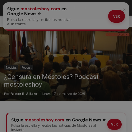
Sigue
mostoleshoy.com
en
×
Google News ⭐
VER
Pulsa la estrella y recibe las noticias
Inicio
Noticias
al instante
Noticias
Podcast
¿Censura en Móstoles? Podcast
mostoleshoy
Por
Víctor R. Alfaro
-
lunes, 17 de marzo de 2025
Sigue
mostoleshoy.com
en Google News ⭐
VER
Pulsa la estrella y recibe las noticias de Móstoles al
instante