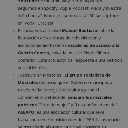
YouTube
de mostoleshoy. Y por supuesto
seguimos en Spotify, Apple Podcast, Alexa y nuestra
“niña bonita”, iVoox. ¡Ya somos casi 150 suscriptores
en iVoox! ¡Gracias!
Escuchamos al alcalde
Manuel Bautista
sobre la
finalización de las obras de rehabilitación y
acondicionamiento de las
escaleras de acceso a la
Galería Centro
, ubicada en calle Pintor Ribera
posterior. Esta actuación da respuesta a una petición
vecinal histórica.
¿Censura en Móstoles?
El grupo socialista de
Móstoles
denuncia que el Gobierno municipal, a
través de la Concejalía de Cultura y con el
conocimiento del alcalde,
censura los recitales
poéticos
“Grito de mujer” y “Los dueños de nada”.
ASEAPO
, es una asociación cultural que lleva
trabajando en el municipio desde 1989. La asociación
ha trasladado al Grupo Municipal Socialista su