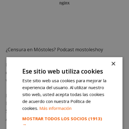
¿Censura en Móstoles? Podcast mostoleshoy
×
Por cierto, si tienes alguna historia que te gustaría
Ese sitio web utiliza cookies
que contáramos, no dudes en escribir a
victoralfaro@madridpress.es ¡GRACIAS!
Este sitio web usa cookies para mejorar la
experiencia del usuario. Al utilizar nuestro
sitio web, usted acepta todas las cookies
Locutor y redactor: Víctor R. Alfaro Voz de indicativos:
de acuerdo con nuestra Política de
Belén Gordo
cookies.
Más información
Sintonía informativos · Podcast Envato Fotografía:
MOSTRAR TODOS LOS SOCIOS
(1913)
ASEAPO
→