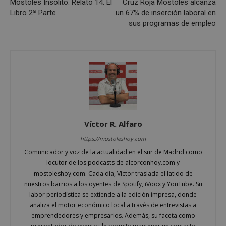
Móstoles Insólito: Relato 14. El
Cruz Roja Móstoles alcanza
Libro 2ª Parte
un 67% de inserción laboral en
sus programas de empleo
Cookies estrictamente necesarias
Cookies de rendimiento
Cookies de preferencias
Cookies de funcionalidad
Cookies no clasificadas
Las cookies estrictamente necesarias permiten la
Víctor R. Alfaro
funcionalidad principal del sitio web, como el
inicio de sesión de usuario y la gestión de cuentas.
https://mostoleshoy.com
El sitio web no se puede utilizar correctamente sin
Comunicador y voz de la actualidad en el sur de Madrid como
las cookies estrictamente necesarias.
locutor de los podcasts de alcorconhoy.com y
Proveedor
/
Nombre
Vencimient
mostoleshoy.com. Cada día, Víctor traslada el latido de
Dominio
nuestros barrios a los oyentes de Spotify, iVoox y YouTube. Su
__cf_bm
29 minuto
Cloudflare Inc.
labor periodística se extiende a la edición impresa, donde
56 segundo
.x.com
analiza el motor económico local a través de entrevistas a
emprendedores y empresarios. Además, su faceta como